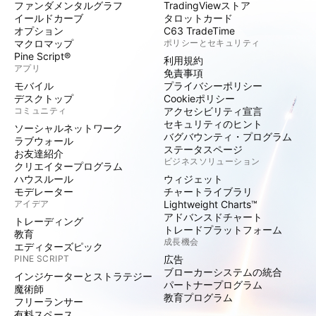
ファンダメンタルグラフ
TradingViewストア
イールドカーブ
タロットカード
オプション
C63 TradeTime
マクロマップ
ポリシーとセキュリティ
Pine Script®
利用規約
アプリ
免責事項
モバイル
プライバシーポリシー
デスクトップ
Cookieポリシー
コミュニティ
アクセシビリティ宣言
セキュリティのヒント
ソーシャルネットワーク
バグバウンティ・プログラム
ラブウォール
ステータスページ
お友達紹介
ビジネスソリューション
クリエイタープログラム
ハウスルール
ウィジェット
モデレーター
チャートライブラリ
アイデア
Lightweight Charts™
アドバンスドチャート
トレーディング
トレードプラットフォーム
教育
成長機会
エディターズピック
PINE SCRIPT
広告
ブローカーシステムの統合
インジケーターとストラテジー
パートナープログラム
魔術師
教育プログラム
フリーランサー
有料スペース