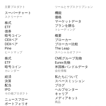
主要プロダクト
ツールとサブスクリプション
スーパーチャート
機能
スクリーナー
価格
マーケットデータ
株式
プランを贈る
ETF
トレーディング
債券
暗号コイン
概要
CEXペア
ブローカー
DEXペア
ブローカー比較
Pine
The Leap
ヒートマップ
スペシャルオファー
株式
CMEグループ先物
ETF
Eurex先物
暗号コイン
米国株バンドルデータ
カレンダー
会社情報
経済
私たちについて
決算
スペースミッション
配当
ブログ
IPO
ヘルプセンター
その他プロダクト
キャリア
メディアキット
ニュースフロー
商品
ポートフォリオ