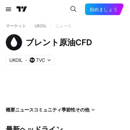
始めましょう
マーケット
/
UKOIL
/
ニュース
ブレント原油CFD
UKOIL
TVC
概要
ニュース
コミュニティ
季節性
その他
最新ヘッドライン