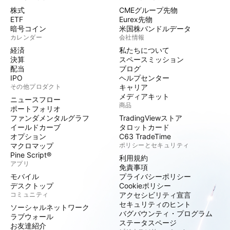
株式
CMEグループ先物
ETF
Eurex先物
暗号コイン
米国株バンドルデータ
カレンダー
会社情報
経済
私たちについて
決算
スペースミッション
配当
ブログ
IPO
ヘルプセンター
その他プロダクト
キャリア
メディアキット
ニュースフロー
商品
ポートフォリオ
ファンダメンタルグラフ
TradingViewストア
イールドカーブ
タロットカード
オプション
C63 TradeTime
マクロマップ
ポリシーとセキュリティ
Pine Script®
利用規約
アプリ
免責事項
モバイル
プライバシーポリシー
デスクトップ
Cookieポリシー
コミュニティ
アクセシビリティ宣言
セキュリティのヒント
ソーシャルネットワーク
バグバウンティ・プログラム
ラブウォール
ステータスページ
お友達紹介