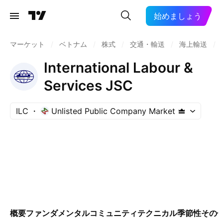
始めましょう
マーケット
/
ベトナム
/
株式
/
交通・輸送
/
海上輸送
/
International Labour &
Services JSC
ILC
Unlisted Public Company Market
概要
ファンダメンタル
コミュニティ
テクニカル
季節性
その