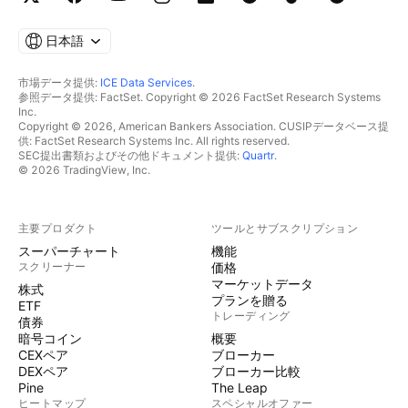
日本語
市場データ提供:
ICE Data Services
.
参照データ提供: FactSet. Copyright © 2026 FactSet Research Systems
Inc.
Copyright © 2026, American Bankers Association. CUSIPデータベース提
供: FactSet Research Systems Inc. All rights reserved.
SEC提出書類およびその他ドキュメント提供:
Quartr
.
© 2026 TradingView, Inc.
主要プロダクト
ツールとサブスクリプション
スーパーチャート
機能
スクリーナー
価格
マーケットデータ
株式
プランを贈る
ETF
トレーディング
債券
暗号コイン
概要
CEXペア
ブローカー
DEXペア
ブローカー比較
Pine
The Leap
ヒートマップ
スペシャルオファー