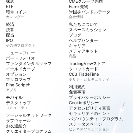
株式
CMEグループ先物
ETF
Eurex先物
暗号コイン
米国株バンドルデータ
カレンダー
会社情報
経済
私たちについて
決算
スペースミッション
配当
ブログ
IPO
ヘルプセンター
その他プロダクト
キャリア
メディアキット
ニュースフロー
商品
ポートフォリオ
ファンダメンタルグラフ
TradingViewストア
イールドカーブ
タロットカード
オプション
C63 TradeTime
マクロマップ
ポリシーとセキュリティ
Pine Script®
利用規約
アプリ
免責事項
モバイル
プライバシーポリシー
デスクトップ
Cookieポリシー
コミュニティ
アクセシビリティ宣言
セキュリティのヒント
ソーシャルネットワーク
バグバウンティ・プログラム
ラブウォール
ステータスページ
お友達紹介
ビジネスソリューション
クリエイタープログラム