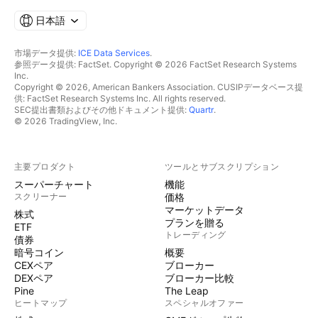
日本語
市場データ提供:
ICE Data Services
.
参照データ提供: FactSet. Copyright © 2026 FactSet Research Systems
Inc.
Copyright © 2026, American Bankers Association. CUSIPデータベース提
供: FactSet Research Systems Inc. All rights reserved.
SEC提出書類およびその他ドキュメント提供:
Quartr
.
© 2026 TradingView, Inc.
主要プロダクト
ツールとサブスクリプション
スーパーチャート
機能
スクリーナー
価格
マーケットデータ
株式
プランを贈る
ETF
トレーディング
債券
暗号コイン
概要
CEXペア
ブローカー
DEXペア
ブローカー比較
Pine
The Leap
ヒートマップ
スペシャルオファー