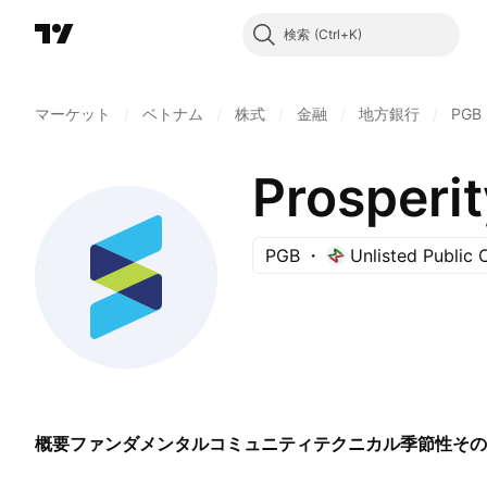
検索
マーケット
/
ベトナム
/
株式
/
金融
/
地方銀行
/
PGB
PGB
Unlisted Public
概要
ファンダメンタル
コミュニティ
テクニカル
季節性
その