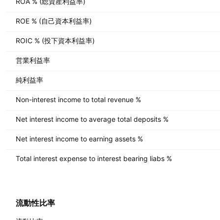
ROA % (総資産利益率)
ROE % (自己資本利益率)
ROIC % (投下資本利益率)
営業利益率
純利益率
Non-interest income to total revenue %
Net interest income to average total deposits %
Net interest income to earning assets %
Total interest expense to interest bearing liabs %
流動性比率