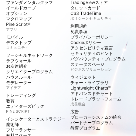
ファンダメンタルグラフ
TradingViewストア
イールドカーブ
タロットカード
オプション
C63 TradeTime
マクロマップ
ポリシーとセキュリティ
Pine Script®
利用規約
アプリ
免責事項
モバイル
プライバシーポリシー
デスクトップ
Cookieポリシー
コミュニティ
アクセシビリティ宣言
セキュリティのヒント
ソーシャルネットワーク
バグバウンティ・プログラム
ラブウォール
ステータスページ
お友達紹介
ビジネスソリューション
クリエイタープログラム
ハウスルール
ウィジェット
モデレーター
チャートライブラリ
アイデア
Lightweight Charts™
アドバンスドチャート
トレーディング
トレードプラットフォーム
教育
成長機会
エディターズピック
PINE SCRIPT
広告
ブローカーシステムの統合
インジケーターとストラテジー
パートナープログラム
魔術師
教育プログラム
フリーランサー
有料スペース