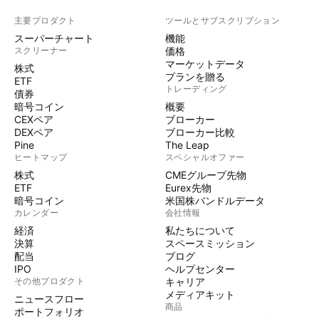
主要プロダクト
ツールとサブスクリプション
スーパーチャート
機能
スクリーナー
価格
マーケットデータ
株式
プランを贈る
ETF
トレーディング
債券
暗号コイン
概要
CEXペア
ブローカー
DEXペア
ブローカー比較
Pine
The Leap
ヒートマップ
スペシャルオファー
株式
CMEグループ先物
ETF
Eurex先物
暗号コイン
米国株バンドルデータ
カレンダー
会社情報
経済
私たちについて
決算
スペースミッション
配当
ブログ
IPO
ヘルプセンター
その他プロダクト
キャリア
メディアキット
ニュースフロー
商品
ポートフォリオ