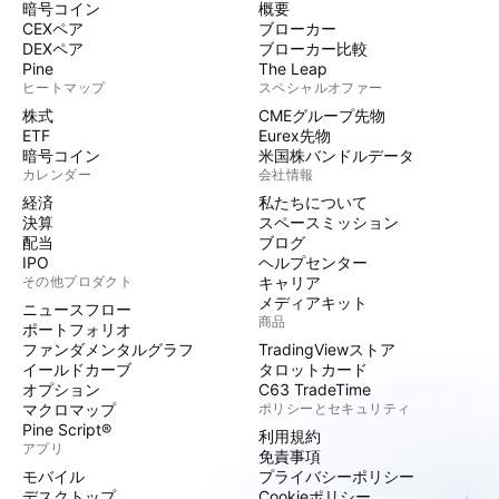
暗号コイン
概要
CEXペア
ブローカー
DEXペア
ブローカー比較
Pine
The Leap
ヒートマップ
スペシャルオファー
株式
CMEグループ先物
ETF
Eurex先物
暗号コイン
米国株バンドルデータ
カレンダー
会社情報
経済
私たちについて
決算
スペースミッション
配当
ブログ
IPO
ヘルプセンター
その他プロダクト
キャリア
メディアキット
ニュースフロー
商品
ポートフォリオ
ファンダメンタルグラフ
TradingViewストア
イールドカーブ
タロットカード
オプション
C63 TradeTime
マクロマップ
ポリシーとセキュリティ
Pine Script®
利用規約
アプリ
免責事項
モバイル
プライバシーポリシー
デスクトップ
Cookieポリシー