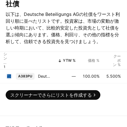
社債
以下は、Deutsche Beteiligungs AGの社債をワースト利
回り順に並べたリストです。投資家は、市場の変動が激
しい時期において、比較的安定した投資先として社債を
選ぶ傾向にあります。価格、利回り、その他の指標を分
析して、信頼できる投資先を見つけましょう。
シ
クー
ン
YTW %
価格 %
ポ
ボ
ン %
ル
Deutsche Beteiligungs AG 5.5% 05-JAN-2030
—
100.00%
5.500%
A383PU
スクリーナーでさらにリストを作成する