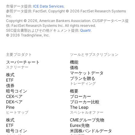
市場データ提供:
ICE Data Services
.
参照データ提供: FactSet. Copyright © 2026 FactSet Research Systems
Inc.
Copyright © 2026, American Bankers Association. CUSIPデータベース提
供: FactSet Research Systems Inc. All rights reserved.
SEC提出書類およびその他ドキュメント提供:
Quartr
.
© 2026 TradingView, Inc.
主要プロダクト
ツールとサブスクリプション
スーパーチャート
機能
スクリーナー
価格
マーケットデータ
株式
プランを贈る
ETF
トレーディング
債券
暗号コイン
概要
CEXペア
ブローカー
DEXペア
ブローカー比較
Pine
The Leap
ヒートマップ
スペシャルオファー
株式
CMEグループ先物
ETF
Eurex先物
暗号コイン
米国株バンドルデータ