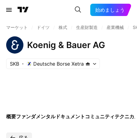
始めましょう
マーケット
/
ドイツ
/
株式
/
生産財製造
/
産業機械
/
S
Koenig & Bauer AG
SKB
Deutsche Borse Xetra
概要
ファンダメンタル
ドキュメント
コミュニティ
テクニカ
戻る