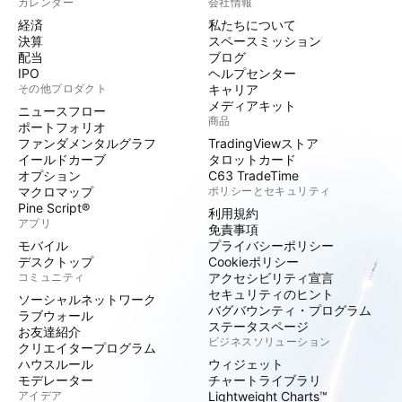
カレンダー
会社情報
経済
私たちについて
決算
スペースミッション
配当
ブログ
IPO
ヘルプセンター
その他プロダクト
キャリア
メディアキット
ニュースフロー
商品
ポートフォリオ
ファンダメンタルグラフ
TradingViewストア
イールドカーブ
タロットカード
オプション
C63 TradeTime
マクロマップ
ポリシーとセキュリティ
Pine Script®
利用規約
アプリ
免責事項
モバイル
プライバシーポリシー
デスクトップ
Cookieポリシー
コミュニティ
アクセシビリティ宣言
セキュリティのヒント
ソーシャルネットワーク
バグバウンティ・プログラム
ラブウォール
ステータスページ
お友達紹介
ビジネスソリューション
クリエイタープログラム
ハウスルール
ウィジェット
モデレーター
チャートライブラリ
アイデア
Lightweight Charts™