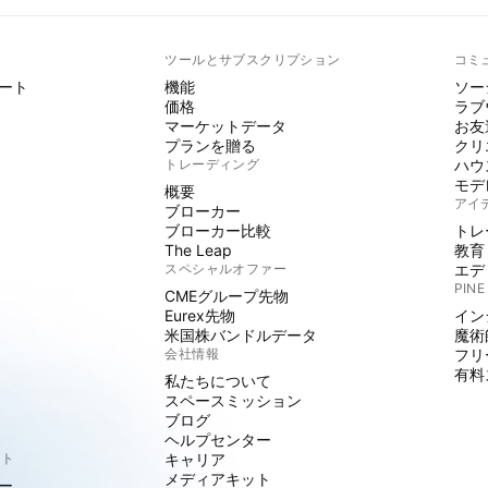
ト
ツールとサブスクリプション
コミ
ート
機能
ソー
価格
ラブ
マーケットデータ
お友
プランを贈る
クリ
トレーディング
ハウ
モデ
概要
アイ
ブローカー
ブローカー比較
トレ
The Leap
教育
スペシャルオファー
エデ
PINE
CMEグループ先物
Eurex先物
イン
米国株バンドルデータ
魔術
会社情報
フリ
有料
私たちについて
スペースミッション
ブログ
ヘルプセンター
クト
キャリア
メディアキット
ー