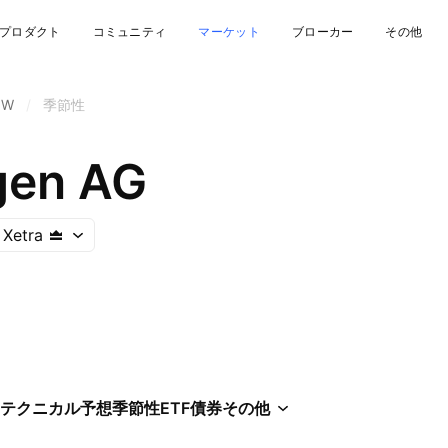
プロダクト
コミュニティ
マーケット
ブローカー
その他
OW
/
季節性
gen AG
 Xetra
テクニカル
予想
季節性
ETF
債券
その他