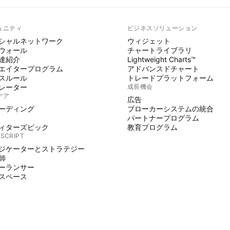
ュニティ
ビジネスソリューション
シャルネットワーク
ウィジェット
ウォール
チャートライブラリ
達紹介
Lightweight Charts™
エイタープログラム
アドバンスドチャート
スルール
トレードプラットフォーム
レーター
成長機会
デア
広告
ーディング
ブローカーシステムの統合
パートナープログラム
ィターズピック
教育プログラム
 SCRIPT
ジケーターとストラテジー
師
ーランサー
スペース