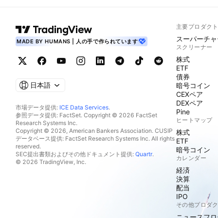
主要プロダク
スーパーチャ
MADE BY HUMANS | 人の手で作られています
スクリーナー
株式
ETF
債券
日本語
暗号コイン
CEXペア
DEXペア
市場データ提供:
ICE Data Services
.
Pine
参照データ提供: FactSet. Copyright © 2026 FactSet
ヒートマップ
Research Systems Inc.
Copyright © 2026, American Bankers Association. CUSIP
株式
データベース提供: FactSet Research Systems Inc. All rights
ETF
reserved.
暗号コイン
SEC提出書類およびその他ドキュメント提供:
Quartr
.
カレンダー
© 2026 TradingView, Inc.
経済
決算
配当
IPO
その他プロダ
ニュースフロ