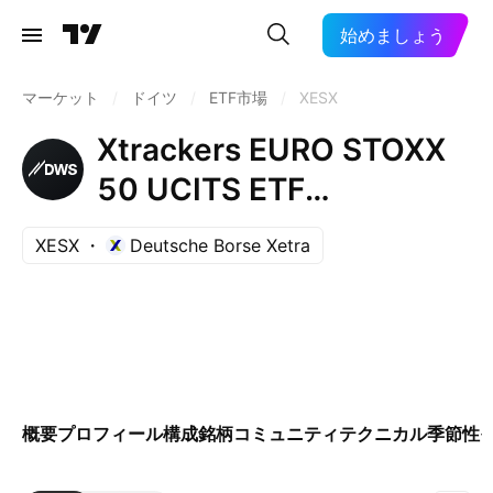
始めましょう
マーケット
/
ドイツ
/
ETF市場
/
XESX
Xtrackers EURO STOXX
50 UCITS ETF
Distribution 1D
XESX
Deutsche Borse Xetra
概要
プロフィール
構成銘柄
コミュニティ
テクニカル
季節性