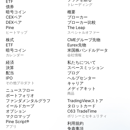
ETF
トレーディング
債券
暗号コイン
概要
CEXペア
ブローカー
DEXペア
ブローカー比較
Pine
The Leap
ヒートマップ
スペシャルオファー
株式
CMEグループ先物
ETF
Eurex先物
暗号コイン
米国株バンドルデータ
カレンダー
会社情報
経済
私たちについて
決算
スペースミッション
配当
ブログ
IPO
ヘルプセンター
その他プロダクト
キャリア
メディアキット
ニュースフロー
商品
ポートフォリオ
ファンダメンタルグラフ
TradingViewストア
イールドカーブ
タロットカード
オプション
C63 TradeTime
マクロマップ
ポリシーとセキュリティ
Pine Script®
利用規約
アプリ
免責事項