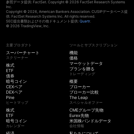
ホットリスト
参照データ提供: FactSet. Copyright © 2026 FactSet Research Systems
Inc.
Copyright © 2026, American Bankers Association. CUSIPデータベース提
経済指標と決算発表
供: FactSet Research Systems Inc. All rights reserved.
カレンダー
SEC提出書類およびその他ドキュメント提供:
Quartr
.
© 2026 TradingView, Inc.
イールドカーブ
主要プロダクト
ツールとサブスクリプション
トレーディング
スーパーチャート
機能
スクリーナー
価格
対応ブローカーでト
マーケットデータ
株式
レード
プランを贈る
ETF
トレーディング
デモ (ペーパー) トレ
債券
ード
暗号コイン
概要
CEXペア
ブローカー
DEXペア
ブローカー比較
チャートトレード
Pine
The Leap
ヒートマップ
スペシャルオファー
板情報 (DOM) トレー
株式
CMEグループ先物
ド
ETF
Eurex先物
暗号コイン
米国株バンドルデータ
開催中のコミュニテ
3
5
カレンダー
会社情報
ィコンテスト
経済
私たちについて