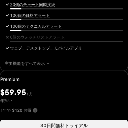
20個のチャート同時接続
100個の価格アラート
100個のテクニカルアラート
0個のウォッチリストアラート
ウェブ・デスクトップ・モバイルアプリ
主要機能をすべて表示
特
Premium
別
価
$59.95
/
月
格:
$59.95
年払い
/
月
1年で
$120
お得
30日間無料トライアル