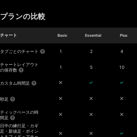
プランの比較
チャート
Basic
Basic
Essential
Essential
Plus
Plus
タブごとのチャート
1
2
4
チャートレイアウト
1
5
10
の保存数
カスタム時間足
秒足
ティックベースの時
間足
日中の練行足・カギ
足・新値足・ポイン
ト＆フィギュアチャ