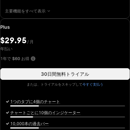
主要機能をすべて表示
特
Plus
別
価
$29.95
/
月
格:
$29.95
年払い
/
月
1年で
$60
お得
30日間無料トライアル
または、トライアルをスキップして
今すぐ支払う
1つのタブに4個のチャート
チャートごとに10個のインジケーター
10,000本の過去バー