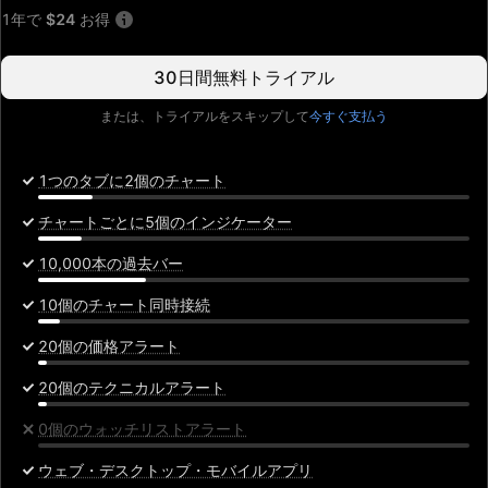
月
1年で
$24
お得
30日間無料トライアル
または、トライアルをスキップして
今すぐ支払う
1つのタブに2個のチャート
チャートごとに5個のインジケーター
10,000本の過去バー
10個のチャート同時接続
20個の価格アラート
20個のテクニカルアラート
0個のウォッチリストアラート
ウェブ・デスクトップ・モバイルアプリ