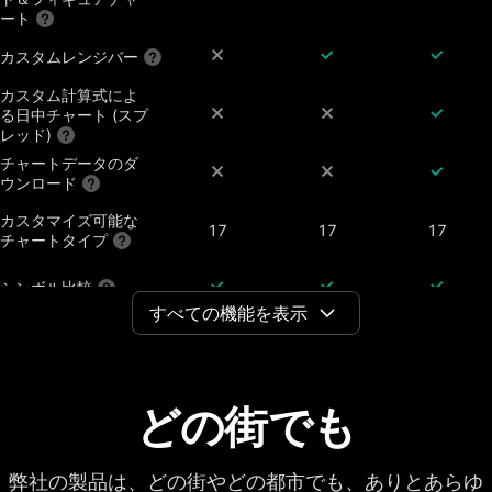
ート
カスタムレンジバー
カスタム計算式によ
る日中チャート (スプ
レッド)
チャートデータのダ
ウンロード
カスタマイズ可能な
17
17
17
チャートタイプ
シンボル比較
すべての機能を表示
配当調整済チャート
決算、株式分割、配
どの街でも
当の表示機能
チャート上の通期ご
7年
20年
20年
との財務データ
弊社の製品は、どの街やどの都市でも、ありとあらゆ