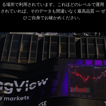
チャート上の四半期
る場所で利用されています。これほどのレベルで運用
8年
8年
8年
ごとの財務データ
されていれば、そのデータも間違いなく最高品質 ― ぜ
ひご自身でお確かめください。
時間外取引
チャートの同時接続
2
10
20
数
バーリプレイ
日足以上の過去デー
すべて
すべて
すべて
タ
分足の過去データ
180日
365日
秒足の過去データ
ティックの過去デー
タ
インジケーターリプ
レイ