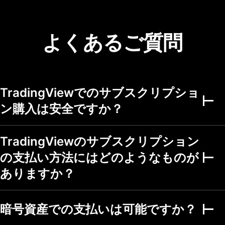
ポートフォリオの数
1
3
4
ポートフォリオごと
20
50
75
よくあるご質問
の銘柄数
ポートフォリオごと
2,000
5,000
5,000
の取引数
アラート
TradingViewでのサブスクリプショ
稼働中の価格アラー
ン購入は安全ですか？
3
20
100
ト
稼働中のテクニカル
アラート (インジケー
TradingViewのサブスクリプション
20
100
ター・ストラテジ
ー・描画)
の支払い方法にはどのようなものが
稼働中のウォッチリ
ありますか？
ストアラート
アラートの有効期限
1ヶ月
2ヶ月
2ヶ月
暗号資産での支払いは可能ですか？
Webhook 通知