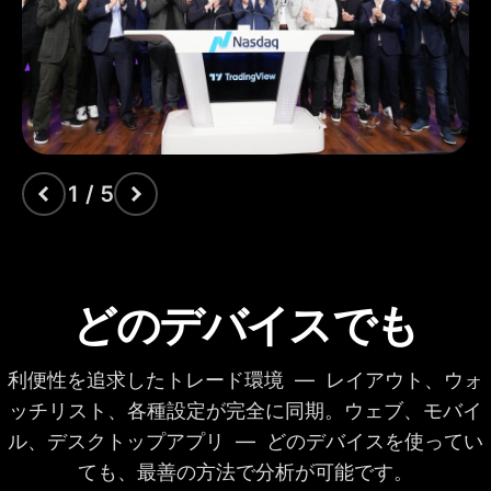
描画ツール
出来高プロファイル
インジケーター
タイム・プライス・
オポチュニティ
出来高フットプリン
ト
1 / 5
出来高ローソク足
Pine Script®
どのデバイスでも
ローソク足パターン
の検出
利便性を追求したトレード環境 — レイアウト、ウォ
オート・フィボナッ
ッチリスト、各種設定が完全に同期。ウェブ、モバイ
チ・リトレースメン
ト
ル、デスクトップアプリ — どのデバイスを使ってい
マルチタイムフレー
ても、最善の方法で分析が可能です。
ム分析