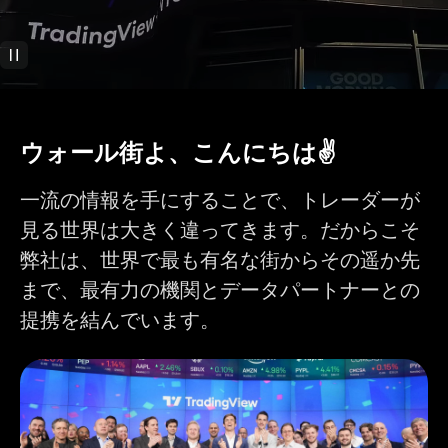
バーリプレイでトレ
ード
テクニカル分析
400以上の人気の内
ウォール街よ、こんにちは✌️
蔵インジケーター
10万以上のコミュニ
ティ提供のインジケ
一流の情報を手にすることで、トレーダーが
ーター
見る世界は大きく違ってきます。だからこそ
インジケーターにイ
1
1
9
ンジケーター
弊社は、世界で最も有名な街からその遥か先
まで、最有力の機関とデータパートナーとの
チャートごとのイン
2
5
10
ジケーター
提携を結んでいます。
チャートごとの財務
1
4
7
指標
カスタムインジケー
1
ターテンプレート
110以上のスマート