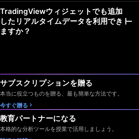
メンタル・テクニカ
TradingViewウィジェットでも追加
ル指標
したリアルタイムデータを利用でき
複数の市場
ますか？
チャートビューモー
ド
ウォッチリストでフ
ィルタリング
フラグシンボルの色
1
7
7
サブスクリプションを贈る
スクリーナーの自動
1分
10秒・1分
10秒・1分
更新
本当に役立つものを贈る、最も簡単な方法です。
データのエクスポー
今すぐ贈る
ト
教育パートナーになる
時間足
日 週 月
すべて
すべて
本格的な分析ツールを授業で活用しましょう。
Pineスクリーナー