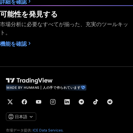
詳細を確認
データ
可能性を発見する
市場分析に必要なすべてが揃った、充実のツールキッ
最速データ配信
ト。
市場データ購読の上
2
4
機能を確認
限数
利用可能な過去バー
5,000
10,000
10,000
専用バックアップ・
データフィード
財務指標 (株式ファン
MADE BY HUMANS | 人の手で作られています
ダメンタルデータ)
世界経済データ
リアルタイムニュー
日本語
ス
市場データ提供:
ICE Data Services
.