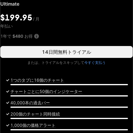
特
Ultimate
別
価
$199.95
/
月
格:
$199.95
年払い
/
月
1年で
$480
お得
14日間無料トライアル
または、トライアルをスキップして
今すぐ支払う
1つのタブに16個のチャート
チャートごとに50個のインジケーター
40,000本の過去バー
200個のチャート同時接続
1,000個の価格アラート