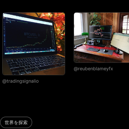
高詳細度
ヒストリカルティッ
クごとの実行
ウォッチリスト
ウォッチリストの数
1
ウォッチリストごと
30
1,000
1,000
のシンボル
@reubenblameyfx
フラグシンボルの色
1
7
7
@tradingsignalio
インポート・エクス
ポート
カスタム列・ソート
ポートフォリオ
世界を探索