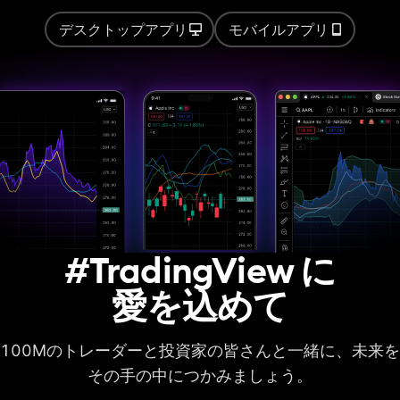
計算時間の制限
20秒
40秒
40秒
デスクトップアプリ
モバイルアプリ
オート・チャートパ
ターン
ストラテジーバックテス
ト
基本的なレポート指
標
高度なレポート指標
取引履歴をCSVでエ
#TradingView に
クスポート
愛を込めて
レポートをXLSXでエ
クスポート
ディープバックテス
100Mのトレーダーと投資家の皆さんと一緒に、未来を
ト
その手の中につかみましょう。
ヒストリカルバーの