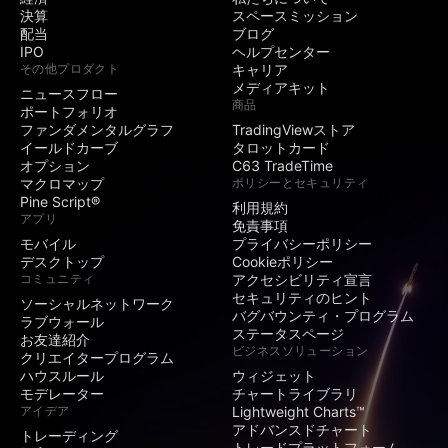
公開コンテストの作
決算
スペースミッション
成
配当
ブログ
IPO
ヘルプセンター
その他プロダクト
キャリア
SNS
メディアキット
ニュースフロー
商品
ポートフォリオ
ユーザー名の横に限
ファンダメンタルグラフ
TradingViewストア
定バッジを表示
イールドカーブ
タロットカード
オプション
C63 TradeTime
署名・ウェブサイト
マクロマップ
ポリシーとセキュリティ
記入欄
Pine Script®
利用規約
招待専用インジケー
アプリ
免責事項
ターの公開
モバイル
プライバシーポリシー
デスクトップ
Cookieポリシー
保護スクリプトの投
コミュニティ
アクセシビリティ宣言
稿
セキュリティのヒント
ソーシャルネットワーク
バグバウンティ・プログラム
ラブウォール
公開アイデア・スク
ステータスページ
お友達紹介
リプトの投稿
ビジネスソリューション
クリエイタープログラム
ハウスルール
ウィジェット
動画アイデア
モデレーター
チャートライブラリ
アイデア
Lightweight Charts™
アドバンスドチャート
マインド
トレーディング
トレードプラットフォーム