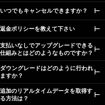
いつでもキャンセルできますか？
複数条件アラート
財務指標のアラート
返金ポリシーを教えて下さい
秒足アラート
支払いなしでアップグレードできる
ファンダメンタルグラフ
仕組みとはどのようなものですか？
期間
最大5年
最大5年
最大5年
ダウングレードはどのように行われ
スクリーナー
ますか？
株式・ETF・DEX・暗
号コインスクリーナ
ー
追加のリアルタイムデータを取得す
50カ国以上、150以
る方法は？
上の取引所
500以上のファンダ