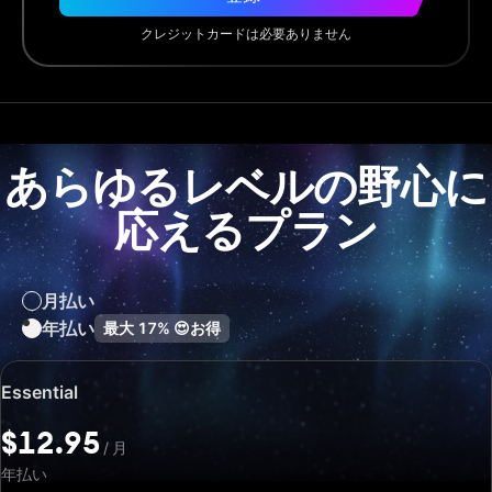
クレジットカードは必要ありません
あらゆるレベルの野心に
応えるプラン
月払い
年払い
最大
17%
😍
お得
特
Essential
別
価
$12.95
/
月
格:
$12.95
年払い
/