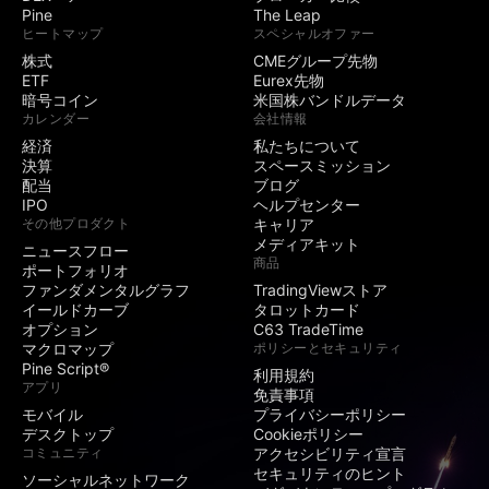
Pine
The Leap
ヒートマップ
スペシャルオファー
株式
CMEグループ先物
ETF
Eurex先物
暗号コイン
米国株バンドルデータ
カレンダー
会社情報
経済
私たちについて
決算
スペースミッション
配当
ブログ
IPO
ヘルプセンター
その他プロダクト
キャリア
メディアキット
ニュースフロー
商品
ポートフォリオ
ファンダメンタルグラフ
TradingViewストア
イールドカーブ
タロットカード
オプション
C63 TradeTime
マクロマップ
ポリシーとセキュリティ
Pine Script®
利用規約
アプリ
免責事項
モバイル
プライバシーポリシー
デスクトップ
Cookieポリシー
コミュニティ
アクセシビリティ宣言
セキュリティのヒント
ソーシャルネットワーク