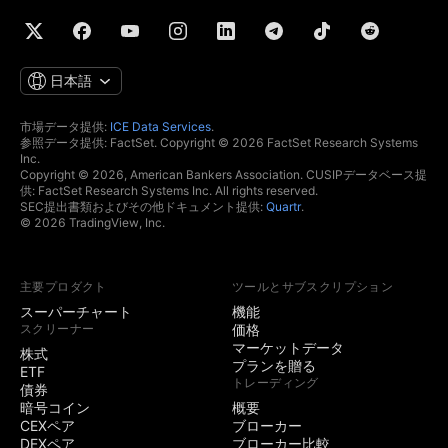
日本語
市場データ提供:
ICE Data Services
.
参照データ提供: FactSet. Copyright © 2026 FactSet Research Systems
Inc.
Copyright © 2026, American Bankers Association. CUSIPデータベース提
供: FactSet Research Systems Inc. All rights reserved.
SEC提出書類およびその他ドキュメント提供:
Quartr
.
© 2026 TradingView, Inc.
主要プロダクト
ツールとサブスクリプション
スーパーチャート
機能
スクリーナー
価格
マーケットデータ
株式
プランを贈る
ETF
トレーディング
債券
暗号コイン
概要
CEXペア
ブローカー
DEXペア
ブローカー比較