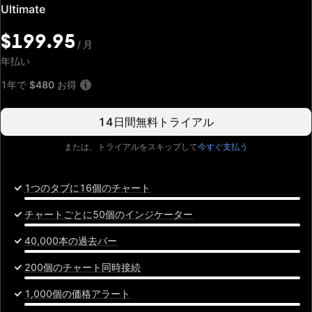
特
Ultimate
別
価
$199.95
/
月
格:
$199.95
年払い
/
月
1年で
$480
お得
14日間無料トライアル
または、トライアルをスキップして
今すぐ支払う
1つのタブに16個のチャート
チャートごとに50個のインジケーター
40,000本の過去バー
200個のチャート同時接続
1,000個の価格アラート