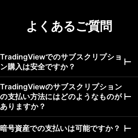
ポートフォリオの数
1
3
4
ポートフォリオごと
20
50
75
よくあるご質問
の銘柄数
ポートフォリオごと
2,000
5,000
5,000
の取引数
アラート
TradingViewでのサブスクリプショ
稼働中の価格アラー
ン購入は安全ですか？
3
20
100
ト
稼働中のテクニカル
アラート (インジケー
TradingViewのサブスクリプション
20
100
ター・ストラテジ
ー・描画)
の支払い方法にはどのようなものが
稼働中のウォッチリ
ありますか？
ストアラート
アラートの有効期限
1ヶ月
2ヶ月
2ヶ月
暗号資産での支払いは可能ですか？
Webhook 通知