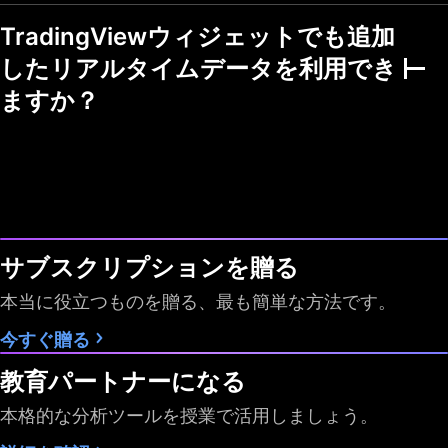
メンタル・テクニカ
TradingViewウィジェットでも追加
ル指標
したリアルタイムデータを利用でき
複数の市場
ますか？
チャートビューモー
ド
ウォッチリストでフ
ィルタリング
フラグシンボルの色
1
7
7
サブスクリプションを贈る
スクリーナーの自動
1分
10秒・1分
10秒・1分
更新
本当に役立つものを贈る、最も簡単な方法です。
データのエクスポー
今すぐ贈る
ト
教育パートナーになる
時間足
日 週 月
すべて
すべて
本格的な分析ツールを授業で活用しましょう。
Pineスクリーナー