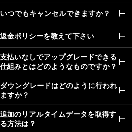
いつでもキャンセルできますか？
複数条件アラート
財務指標のアラート
返金ポリシーを教えて下さい
秒足アラート
支払いなしでアップグレードできる
ファンダメンタルグラフ
仕組みとはどのようなものですか？
期間
最大5年
最大5年
最大5年
ダウングレードはどのように行われ
スクリーナー
ますか？
株式・ETF・DEX・暗
号コインスクリーナ
ー
追加のリアルタイムデータを取得す
50カ国以上、150以
る方法は？
上の取引所
500以上のファンダ