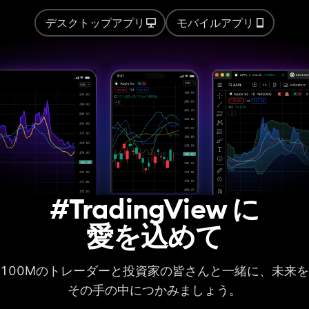
計算時間の制限
20秒
40秒
40秒
デスクトップアプリ
モバイルアプリ
オート・チャートパ
ターン
ストラテジーバックテス
ト
基本的なレポート指
標
高度なレポート指標
取引履歴をCSVでエ
#TradingView に
クスポート
愛を込めて
レポートをXLSXでエ
クスポート
ディープバックテス
100Mのトレーダーと投資家の皆さんと一緒に、未来を
ト
その手の中につかみましょう。
ヒストリカルバーの