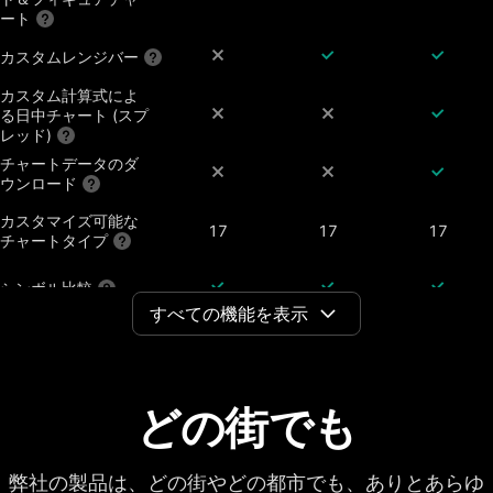
ート
カスタムレンジバー
カスタム計算式によ
る日中チャート (スプ
レッド)
チャートデータのダ
ウンロード
カスタマイズ可能な
17
17
17
チャートタイプ
シンボル比較
すべての機能を表示
配当調整済チャート
決算、株式分割、配
どの街でも
当の表示機能
チャート上の通期ご
7年
20年
20年
との財務データ
弊社の製品は、どの街やどの都市でも、ありとあらゆ