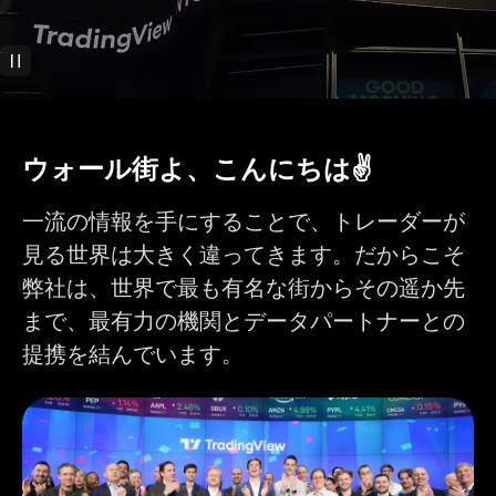
バーリプレイでトレ
ード
テクニカル分析
400以上の人気の内
ウォール街よ、こんにちは✌️
蔵インジケーター
10万以上のコミュニ
ティ提供のインジケ
一流の情報を手にすることで、トレーダーが
ーター
見る世界は大きく違ってきます。だからこそ
インジケーターにイ
1
1
9
ンジケーター
弊社は、世界で最も有名な街からその遥か先
まで、最有力の機関とデータパートナーとの
チャートごとのイン
2
5
10
ジケーター
提携を結んでいます。
チャートごとの財務
1
4
7
指標
カスタムインジケー
1
ターテンプレート
110以上のスマート