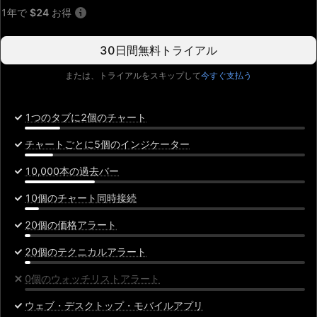
月
1年で
$24
お得
30日間無料トライアル
または、トライアルをスキップして
今すぐ支払う
1つのタブに2個のチャート
チャートごとに5個のインジケーター
10,000本の過去バー
10個のチャート同時接続
20個の価格アラート
20個のテクニカルアラート
0個のウォッチリストアラート
ウェブ・デスクトップ・モバイルアプリ