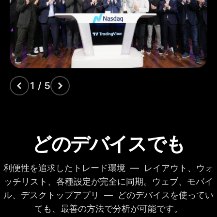
描画ツール
出来高プロファイル
インジケーター
タイム・プライス・
オポチュニティ
出来高フットプリン
ト
1 / 5
出来高ローソク足
Pine Script®
どのデバイスでも
ローソク足パターン
の検出
利便性を追求したトレード環境 — レイアウト、ウォ
オート・フィボナッ
ッチリスト、各種設定が完全に同期。ウェブ、モバイ
チ・リトレースメン
ト
ル、デスクトップアプリ — どのデバイスを使ってい
マルチタイムフレー
ても、最善の方法で分析が可能です。
ム分析