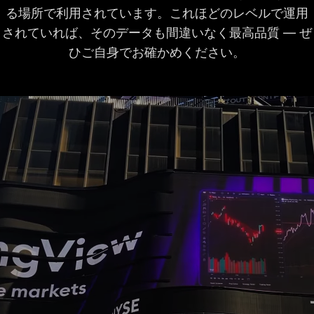
チャート上の四半期
る場所で利用されています。これほどのレベルで運用
8年
8年
8年
ごとの財務データ
されていれば、そのデータも間違いなく最高品質 ― ぜ
ひご自身でお確かめください。
時間外取引
チャートの同時接続
2
10
20
数
バーリプレイ
日足以上の過去デー
すべて
すべて
すべて
タ
分足の過去データ
180日
365日
秒足の過去データ
ティックの過去デー
タ
インジケーターリプ
レイ