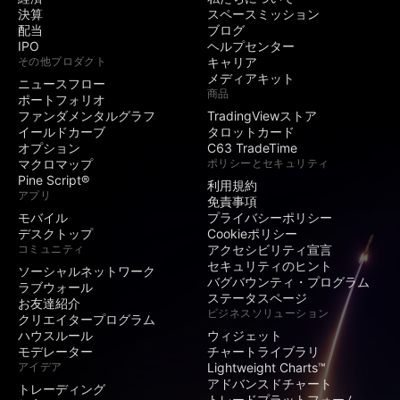
公開コンテストの作
決算
スペースミッション
成
配当
ブログ
IPO
ヘルプセンター
その他プロダクト
キャリア
SNS
メディアキット
ニュースフロー
商品
ポートフォリオ
ユーザー名の横に限
ファンダメンタルグラフ
TradingViewストア
定バッジを表示
イールドカーブ
タロットカード
オプション
C63 TradeTime
署名・ウェブサイト
マクロマップ
ポリシーとセキュリティ
記入欄
Pine Script®
利用規約
招待専用インジケー
アプリ
免責事項
ターの公開
モバイル
プライバシーポリシー
デスクトップ
Cookieポリシー
保護スクリプトの投
コミュニティ
アクセシビリティ宣言
稿
セキュリティのヒント
ソーシャルネットワーク
バグバウンティ・プログラム
ラブウォール
公開アイデア・スク
ステータスページ
お友達紹介
リプトの投稿
ビジネスソリューション
クリエイタープログラム
ハウスルール
ウィジェット
動画アイデア
モデレーター
チャートライブラリ
アイデア
Lightweight Charts™
アドバンスドチャート
マインド
トレーディング
トレードプラットフォーム