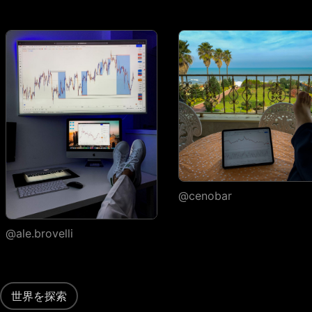
高詳細度
ヒストリカルティッ
クごとの実行
ウォッチリスト
ウォッチリストの数
1
ウォッチリストごと
30
1,000
1,000
のシンボル
フラグシンボルの色
1
7
7
@cenobar
インポート・エクス
ポート
@ale.brovelli
カスタム列・ソート
ポートフォリオ
世界を探索