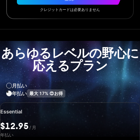
クレジットカードは必要ありません
あらゆるレベルの野心に
応えるプラン
月払い
年払い
最大
17%
😍
お得
特
Essential
別
価
$12.95
/
月
格:
$12.95
年払い
/