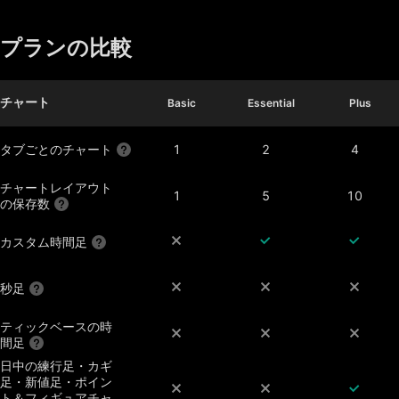
プランの比較
チャート
Basic
Basic
Essential
Essential
Plus
Plus
タブごとのチャート
1
2
4
チャートレイアウト
1
5
10
の保存数
カスタム時間足
秒足
ティックベースの時
間足
日中の練行足・カギ
足・新値足・ポイン
ト＆フィギュアチャ