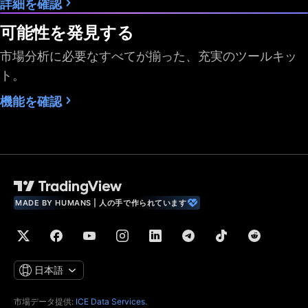
詳細を確認
データ
可能性を発見する
市場分析に必要なすべてが揃った、充実のツールキッ
最速データ配信
ト。
市場データ購読の上
2
4
機能を確認
限数
利用可能な過去バー
5,000
10,000
10,000
専用バックアップ・
データフィード
財務指標 (株式ファン
MADE BY HUMANS | 人の手で作られています
ダメンタルデータ)
世界経済データ
リアルタイムニュー
日本語
ス
市場データ提供:
ICE Data Services
.