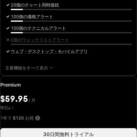
20個のチャート同時接続
100個の価格アラート
100個のテクニカルアラート
0個のウォッチリストアラート
ウェブ・デスクトップ・モバイルアプリ
主要機能をすべて表示
特
Premium
別
価
$59.95
/
月
格:
$59.95
年払い
/
月
1年で
$120
お得
30日間無料トライアル