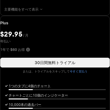
主要機能をすべて表示
特
Plus
別
価
$29.95
/
月
格:
$29.95
年払い
/
月
1年で
$60
お得
30日間無料トライアル
または、トライアルをスキップして
今すぐ支払う
1つのタブに4個のチャート
チャートごとに10個のインジケーター
10,000本の過去バー