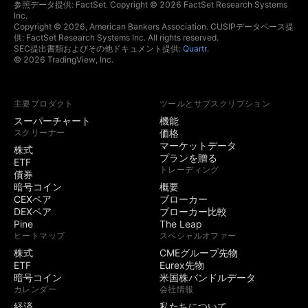
ホットリスト
参照データ提供: FactSet. Copyright © 2026 FactSet Research Systems
Inc.
Copyright © 2026, American Bankers Association. CUSIPデータベース提
経済指標と決算発表
供: FactSet Research Systems Inc. All rights reserved.
カレンダー
SEC提出書類およびその他ドキュメント提供:
Quartr
.
© 2026 TradingView, Inc.
イールドカーブ
主要プロダクト
ツールとサブスクリプション
トレーディング
スーパーチャート
機能
スクリーナー
価格
対応ブローカーでト
マーケットデータ
株式
レード
プランを贈る
ETF
トレーディング
デモ (ペーパー) トレ
債券
ード
暗号コイン
概要
CEXペア
ブローカー
DEXペア
ブローカー比較
チャートトレード
Pine
The Leap
ヒートマップ
スペシャルオファー
板情報 (DOM) トレー
株式
CMEグループ先物
ド
ETF
Eurex先物
暗号コイン
米国株バンドルデータ
開催中のコミュニテ
3
5
カレンダー
会社情報
ィコンテスト
経済
私たちについて