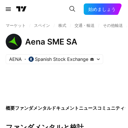
始めましょう
マーケット
/
スペイン
/
株式
/
交通・輸送
/
その他輸送
/
Aena SME SA
AENA
Spanish Stock Exchange
概要
ファンダメンタル
ドキュメント
ニュース
コミュニティ
ファンダメンタルと統計