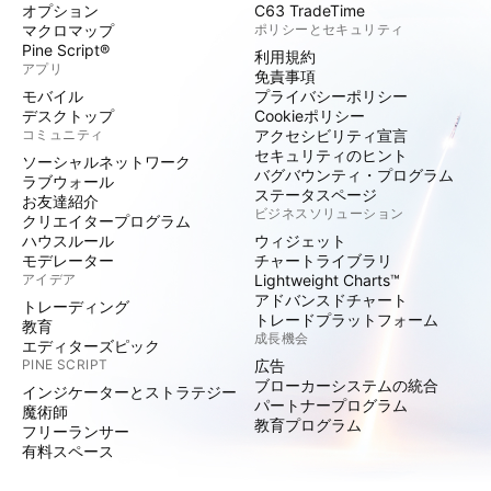
オプション
C63 TradeTime
マクロマップ
ポリシーとセキュリティ
Pine Script®
利用規約
アプリ
免責事項
モバイル
プライバシーポリシー
デスクトップ
Cookieポリシー
コミュニティ
アクセシビリティ宣言
セキュリティのヒント
ソーシャルネットワーク
バグバウンティ・プログラム
ラブウォール
ステータスページ
お友達紹介
ビジネスソリューション
クリエイタープログラム
ハウスルール
ウィジェット
モデレーター
チャートライブラリ
アイデア
Lightweight Charts™
アドバンスドチャート
トレーディング
トレードプラットフォーム
教育
成長機会
エディターズピック
PINE SCRIPT
広告
ブローカーシステムの統合
インジケーターとストラテジー
パートナープログラム
魔術師
教育プログラム
フリーランサー
有料スペース