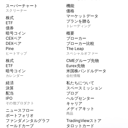
スーパーチャート
機能
スクリーナー
価格
マーケットデータ
株式
プランを贈る
ETF
トレーディング
債券
暗号コイン
概要
CEXペア
ブローカー
DEXペア
ブローカー比較
Pine
The Leap
ヒートマップ
スペシャルオファー
株式
CMEグループ先物
ETF
Eurex先物
暗号コイン
米国株バンドルデータ
カレンダー
会社情報
経済
私たちについて
決算
スペースミッション
配当
ブログ
IPO
ヘルプセンター
その他プロダクト
キャリア
メディアキット
ニュースフロー
商品
ポートフォリオ
ファンダメンタルグラフ
TradingViewストア
イールドカーブ
タロットカード