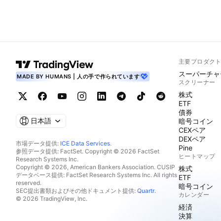
主要プロダク
スーパーチャ
MADE BY HUMANS | 人の手で作られています
スクリーナー
株式
ETF
債券
日本語
暗号コイン
CEXペア
DEXペア
市場データ提供:
ICE Data Services
.
Pine
参照データ提供: FactSet. Copyright © 2026 FactSet
ヒートマップ
Research Systems Inc.
Copyright © 2026, American Bankers Association. CUSIP
株式
データベース提供: FactSet Research Systems Inc. All rights
ETF
reserved.
暗号コイン
SEC提出書類およびその他ドキュメント提供:
Quartr
.
カレンダー
© 2026 TradingView, Inc.
経済
決算