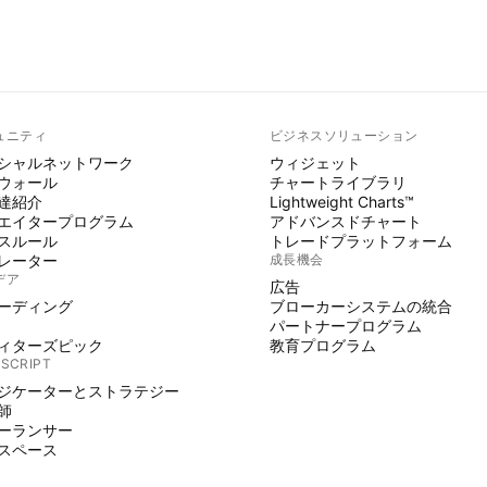
ュニティ
ビジネスソリューション
シャルネットワーク
ウィジェット
ウォール
チャートライブラリ
達紹介
Lightweight Charts™
エイタープログラム
アドバンスドチャート
スルール
トレードプラットフォーム
レーター
成長機会
デア
広告
ーディング
ブローカーシステムの統合
パートナープログラム
ィターズピック
教育プログラム
 SCRIPT
ジケーターとストラテジー
師
ーランサー
スペース