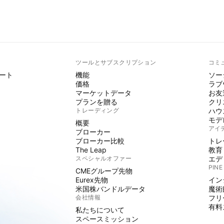
ト
ツールとサブスクリプション
コミ
ート
機能
ソー
価格
ラブ
マーケットデータ
お友
プランを贈る
クリ
トレーディング
ハウ
モデ
概要
アイ
ブローカー
ブローカー比較
トレ
The Leap
教育
スペシャルオファー
エデ
PINE
CMEグループ先物
Eurex先物
イン
米国株バンドルデータ
魔術
会社情報
フリ
有料
私たちについて
スペースミッション