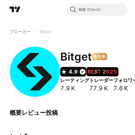
検索
ブローカー
/
Bitget
Bitget
取引所
4.9
BEST 2025
レーティング
トレーダー
フォロワ
7.9 K
77.9 K
7.6 K
概要
レビュー
投稿