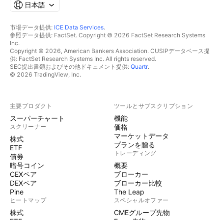
日本語
市場データ提供:
ICE Data Services
.
参照データ提供: FactSet. Copyright © 2026 FactSet Research Systems
Inc.
Copyright © 2026, American Bankers Association. CUSIPデータベース提
供: FactSet Research Systems Inc. All rights reserved.
SEC提出書類およびその他ドキュメント提供:
Quartr
.
© 2026 TradingView, Inc.
主要プロダクト
ツールとサブスクリプション
スーパーチャート
機能
スクリーナー
価格
マーケットデータ
株式
プランを贈る
ETF
トレーディング
債券
暗号コイン
概要
CEXペア
ブローカー
DEXペア
ブローカー比較
Pine
The Leap
ヒートマップ
スペシャルオファー
株式
CMEグループ先物