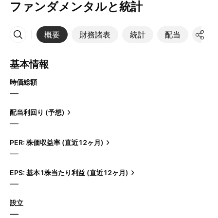
ファンダメンタルと統計
概要
財務諸表
統計
配当
決算
その他
基本情報
時価総額
—
配当利回り (予想)
—
PER: 株価収益率 (直近12ヶ月)
—
EPS: 基本1株当たり利益 (直近12ヶ月)
—
設立
—