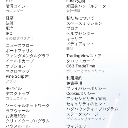
ETF
Eurex先物
暗号コイン
米国株バンドルデータ
カレンダー
会社情報
経済
私たちについて
決算
スペースミッション
配当
ブログ
IPO
ヘルプセンター
その他プロダクト
キャリア
メディアキット
ニュースフロー
商品
ポートフォリオ
ファンダメンタルグラフ
TradingViewストア
イールドカーブ
タロットカード
オプション
C63 TradeTime
マクロマップ
ポリシーとセキュリティ
Pine Script®
利用規約
アプリ
免責事項
モバイル
プライバシーポリシー
デスクトップ
Cookieポリシー
コミュニティ
アクセシビリティ宣言
セキュリティのヒント
ソーシャルネットワーク
バグバウンティ・プログラム
ラブウォール
ステータスページ
お友達紹介
ビジネスソリューション
クリエイタープログラム
ハウスルール
ウィジェット