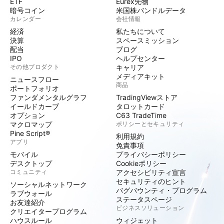
ETF
Eurex先物
暗号コイン
米国株バンドルデータ
カレンダー
会社情報
経済
私たちについて
決算
スペースミッション
配当
ブログ
IPO
ヘルプセンター
その他プロダクト
キャリア
メディアキット
ニュースフロー
商品
ポートフォリオ
ファンダメンタルグラフ
TradingViewストア
イールドカーブ
タロットカード
オプション
C63 TradeTime
マクロマップ
ポリシーとセキュリティ
Pine Script®
利用規約
アプリ
免責事項
モバイル
プライバシーポリシー
デスクトップ
Cookieポリシー
コミュニティ
アクセシビリティ宣言
セキュリティのヒント
ソーシャルネットワーク
バグバウンティ・プログラム
ラブウォール
ステータスページ
お友達紹介
ビジネスソリューション
クリエイタープログラム
ハウスルール
ウィジェット