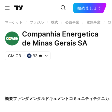
始めましょう
マーケット
/
ブラジル
/
株式
/
公益事業
/
電気事業
/
C
Companhia Energetica
de Minas Gerais SA
CMIG3
B3
概要
ファンダメンタル
ドキュメント
コミュニティ
テクニカ