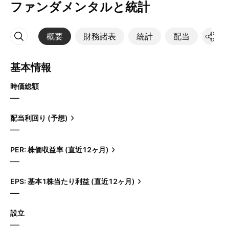
ファンダメンタルと統計
概要
財務諸表
統計
配当
決算
その他
基本情報
時価総額
—
配当利回り (予想)
—
PER: 株価収益率 (直近12ヶ月)
—
EPS: 基本1株当たり利益 (直近12ヶ月)
—
設立
—