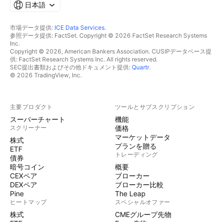
日本語
市場データ提供:
ICE Data Services
.
参照データ提供: FactSet. Copyright © 2026 FactSet Research Systems
Inc.
Copyright © 2026, American Bankers Association. CUSIPデータベース提
供: FactSet Research Systems Inc. All rights reserved.
SEC提出書類およびその他ドキュメント提供:
Quartr
.
© 2026 TradingView, Inc.
主要プロダクト
ツールとサブスクリプション
スーパーチャート
機能
スクリーナー
価格
マーケットデータ
株式
プランを贈る
ETF
トレーディング
債券
暗号コイン
概要
CEXペア
ブローカー
DEXペア
ブローカー比較
Pine
The Leap
ヒートマップ
スペシャルオファー
株式
CMEグループ先物