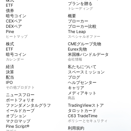
プランを贈る
ETF
トレーディング
債券
暗号コイン
概要
CEXペア
ブローカー
DEXペア
ブローカー比較
Pine
The Leap
ヒートマップ
スペシャルオファー
株式
CMEグループ先物
ETF
Eurex先物
暗号コイン
米国株バンドルデータ
カレンダー
会社情報
経済
私たちについて
決算
スペースミッション
配当
ブログ
IPO
ヘルプセンター
その他プロダクト
キャリア
メディアキット
ニュースフロー
商品
ポートフォリオ
ファンダメンタルグラフ
TradingViewストア
イールドカーブ
タロットカード
オプション
C63 TradeTime
マクロマップ
ポリシーとセキュリティ
Pine Script®
利用規約