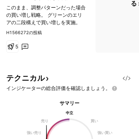
る
このまま、調整パターンだった場合
の買い増し戦略。 グリーンのエリ
アの二段構えで買い増しを実施。
１ 直前の揉み合いレンジのエリ
H1566272の投稿
ア。 ２ 長期トレンドラインの下
限及び移動平均線密集エリア。
5
テクニカル
インジケーターの総合評価を確認しましょう。
サマリー
中立
売り
買い
強い売り
強い買い