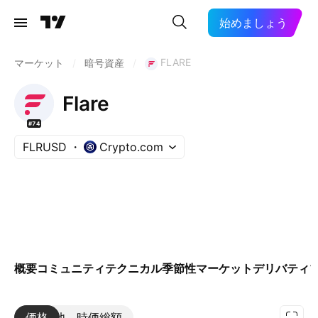
始めましょう
FLARE
マーケット
/
暗号資産
/
Flare
#74
FLRUSD
Crypto.com
概要
コミュニティ
テクニカル
季節性
マーケット
デリバティ
価格
その他
時価総額