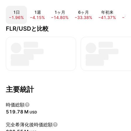
1日
1週
1ヶ月
6ヶ月
年初来
1
−1.96%
−4.15%
−14.80%
−33.38%
−41.37%
−74
FLR/USDと比較
主要統計
時価総額
‪519.78 M‬
USD
完全希薄化後時価総額