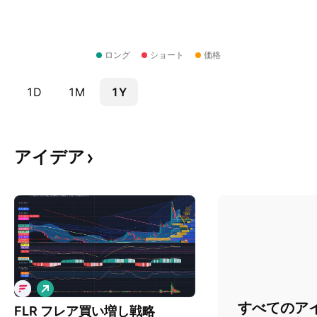
ロング
ショート
価格
1D
1M
1Y
アイデア
ロ
ン
すべてのア
FLR フレア買い増し戦略
グ