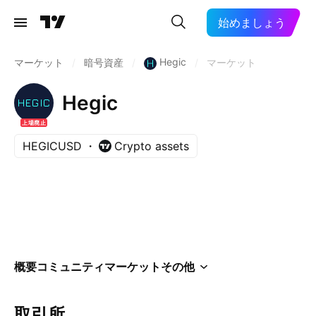
始めましょう
Hegic
マーケット
/
暗号資産
/
/
マーケット
Hegic
上場廃止
HEGICUSD
Crypto assets
概要
コミュニティ
マーケット
その他
取引所