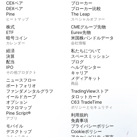
CEXペア
ブローカー
DEXペア
ブローカー比較
Pine
The Leap
ヒートマップ
スペシャルオファー
株式
CMEグループ先物
ETF
Eurex先物
暗号コイン
米国株バンドルデータ
カレンダー
会社情報
経済
私たちについて
決算
スペースミッション
配当
ブログ
IPO
ヘルプセンター
その他プロダクト
キャリア
メディアキット
ニュースフロー
商品
ポートフォリオ
ファンダメンタルグラフ
TradingViewストア
イールドカーブ
タロットカード
オプション
C63 TradeTime
マクロマップ
ポリシーとセキュリティ
Pine Script®
利用規約
アプリ
免責事項
モバイル
プライバシーポリシー
デスクトップ
Cookieポリシー
コミュニティ
アクセシビリティ宣言