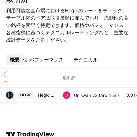
利用可能な全市場におけるHegicのレートをチェック。
テーブル内のペアは取引量順に並んでおり、流動性の高
い銘柄を素早く特定できます。価格やパフォーマンス、
各種指標に基づくテクニカルレーティングなど、主要な
統計データをご覧ください。
概要
その他
パフォーマンス
テクニカル
シ
ン
取引所
ボ
ル
Hegic / WETH
0.01
Uniswap v3 (Arbitrum)
HEGIC