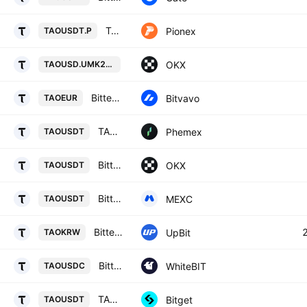
TAO USDT PERPETUAL
Pionex
TAOUSDT.P
TAOUSD UM X-Perp Contract (May 203
OKX
TAOUSD.UMK2031
Bittensor / Euro
Bitvavo
TAOEUR
TAO / USDT Spot Trading Pair
Phemex
TAOUSDT
Bittensor/USDT
OKX
TAOUSDT
Bittensor / USDT
MEXC
TAOUSDT
Bittensor / KRW
UpBit
TAOKRW
Bittensor / USD Coin
WhiteBIT
TAOUSDC
TAOUSDT SPOT
Bitget
TAOUSDT