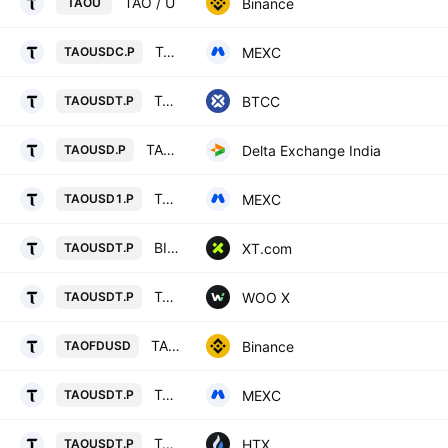
TAO / U
Binance
TAOU
TAO / Tether PERPETUAL FUTURES
MEXC
TAOUSDC.P
TAO vs Tether USD PERPETUAL CONTRACT
BTCC
TAOUSDT.P
TAO perpetual future quoted in USD
Delta Exchange India
TAOUSD.P
TAO / Tether PERPETUAL FUTURES
MEXC
TAOUSD1.P
BITTENSOR/USDT PERPETUAL SWAP CONTRACT
XT.com
TAOUSDT.P
TAO / TETHER PERPETUAL FUTURES
WOO X
TAOUSDT.P
TAO / FDUSD
Binance
TAOFDUSD
TAO / Tether PERPETUAL FUTURES
MEXC
TAOUSDT.P
TAO Perpetual LinearSwap Contract
HTX
TAOUSDT.P