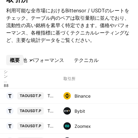
利用可能な全市場におけるBittensor / USDTのレートを
チェック。テーブル内のペアは取引量順に並んでおり、
流動性の高い銘柄を素早く特定できます。価格やパフォ
ーマンス、各種指標に基づくテクニカルレーティングな
ど、主要な統計データをご覧ください。
概要
その他
パフォーマンス
テクニカル
シ
ン
取引所
ボ
ル
TAO / TetherUS PERPETUAL CONTRACT
Binance
TAOUSDT.P
TAOUSDT Perpetual Contract
Bybit
TAOUSDT.P
TAOUSDT Perpetual Contract
Zoomex
TAOUSDT.P