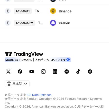
TAO / USD1
Binance
TAOUSD1
TAOUSD Multi Collateral Perpetual Futures Contract
Kraken
TAOUSD.PM
MADE BY HUMANS | 人の手で作られています
日本語
市場データ提供:
ICE Data Services
.
参照データ提供: FactSet. Copyright © 2026 FactSet Research Systems
Inc.
Copyright © 2026, American Bankers Association. CUSIPデータベース提