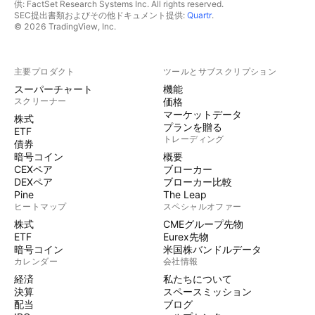
供: FactSet Research Systems Inc. All rights reserved.
SEC提出書類およびその他ドキュメント提供:
Quartr
.
© 2026 TradingView, Inc.
主要プロダクト
ツールとサブスクリプション
スーパーチャート
機能
スクリーナー
価格
マーケットデータ
株式
プランを贈る
ETF
トレーディング
債券
暗号コイン
概要
CEXペア
ブローカー
DEXペア
ブローカー比較
Pine
The Leap
ヒートマップ
スペシャルオファー
株式
CMEグループ先物
ETF
Eurex先物
暗号コイン
米国株バンドルデータ
カレンダー
会社情報
経済
私たちについて
決算
スペースミッション
配当
ブログ