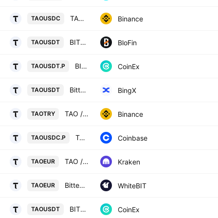
TAO / USD Coin
Binance
TAOUSDC
BITTENSOR/USD TETHER
BloFin
TAOUSDT
BITTENSOR / TETHER PERPETUAL CONTRACT
CoinEx
TAOUSDT.P
Bittensor/USD Tether Spot
BingX
TAOUSDT
TAO / Turkish Lira
Binance
TAOTRY
TAO / USDC PERPETUAL CONTRACT
Coinbase
TAOUSDC.P
TAO / Euro
Kraken
TAOEUR
Bittensor / Euro
WhiteBIT
TAOEUR
BITTENSOR / TETHER
CoinEx
TAOUSDT