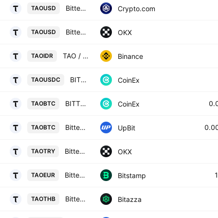
Bittensor / USD
Crypto.com
TAOUSD
Bittensor/USD
OKX
TAOUSD
TAO / IDR
Binance
TAOIDR
BITTENSOR / USD COIN
CoinEx
TAOUSDC
BITTENSOR / BITCOIN
0.
CoinEx
TAOBTC
Bittensor / BTC
0.0
UpBit
TAOBTC
Bittensor/Turkish lira
OKX
TAOTRY
Bittensor / Euro
Bitstamp
TAOEUR
Bittensor / Thai Baht
Bitazza
TAOTHB