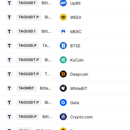
Bittensor / USDT
UpBit
TAOUSDT
BITTENSOR/TETHERUS PERPETUAL CONTRACT
WEEX
TAOUSDT.P
Bittensor / USD1
MEXC
TAOUSD1
TAOUSD Futures Contract (Perpetual)
BTSE
TAOUSD.P
Bittensor/Tether Perpetual Contract
KuCoin
TAOUSDT.P
TAO/USD TETHER PERPETUAL SWAP CONTRACT
Deepcoin
TAOUSDT.P
Bittensor / WhiteBIT Coin
WhiteBIT
TAOWBT
BITTENSOR / TETHERUS PERPETUAL CONTRACT
Gate
TAOUSDT.P
Bittensor USD Perpetual
Crypto.com
TAOUSD.P