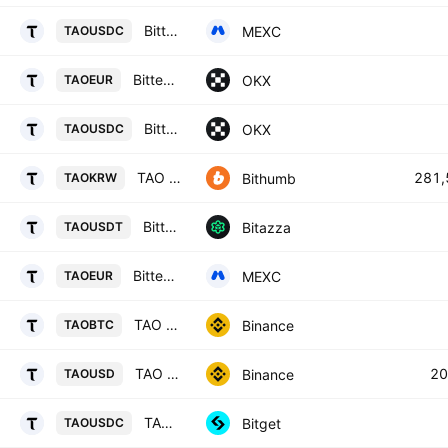
Bittensor / USDC
MEXC
TAOUSDC
Bittensor/EUR
OKX
TAOEUR
Bittensor/USDC
OKX
TAOUSDC
TAO / South Korean Won
281,
Bithumb
TAOKRW
Bittensor / USD Tether
Bitazza
TAOUSDT
Bittensor / EUR
MEXC
TAOEUR
TAO / Bitcoin
Binance
TAOBTC
TAO / US Dollar
20
Binance
TAOUSD
TAOUSDC SPOT
Bitget
TAOUSDC