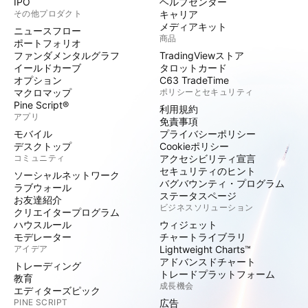
IPO
ヘルプセンター
その他プロダクト
キャリア
メディアキット
ニュースフロー
商品
ポートフォリオ
ファンダメンタルグラフ
TradingViewストア
イールドカーブ
タロットカード
オプション
C63 TradeTime
マクロマップ
ポリシーとセキュリティ
Pine Script®
利用規約
アプリ
免責事項
モバイル
プライバシーポリシー
デスクトップ
Cookieポリシー
コミュニティ
アクセシビリティ宣言
セキュリティのヒント
ソーシャルネットワーク
バグバウンティ・プログラム
ラブウォール
ステータスページ
お友達紹介
ビジネスソリューション
クリエイタープログラム
ハウスルール
ウィジェット
モデレーター
チャートライブラリ
アイデア
Lightweight Charts™
アドバンスドチャート
トレーディング
トレードプラットフォーム
教育
成長機会
エディターズピック
PINE SCRIPT
広告