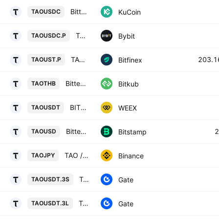
Bittensor / USD Coin
KuCoin
TAOUSDC
TAOPERP Perpetual Contract
Bybit
TAOUSDC.P
TAOF0 / USTF0
203.1
Bitfinex
TAOUST.P
Bittensor
Bitkub
TAOTHB
BITTENSOR/TETHERUS
WEEX
TAOUSDT
Bittensor / U.S. dollar
2
Bitstamp
TAOUSD
TAO / JPY
Binance
TAOJPY
TAO3xShort/Tether
Gate
TAOUSDT.3S
TAO3xLong/Tether
Gate
TAOUSDT.3L