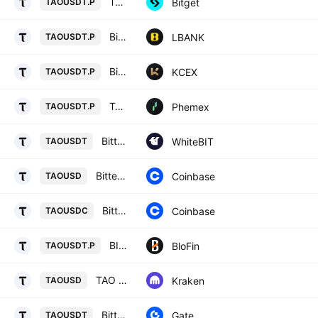
TAOUSDTPERP PERPETUAL MIX CONTRACT
Bitget
TAOUSDT.P
Bittensor / Tether USD PERPETUAL CONTRACT
LBANK
TAOUSDT.P
Bittensor / USDT PERPETUAL SWAP CONTRACT
KCEX
TAOUSDT.P
TAO Linear Perpetual Futures Contract
Phemex
TAOUSDT.P
Bittensor / Tether US
WhiteBIT
TAOUSDT
Bittensor / US Dollar
Coinbase
TAOUSD
Bittensor / USDC
Coinbase
TAOUSDC
BITTENSOR/USD TETHER PERPETUAL SWAP CONTRACT
BloFin
TAOUSDT.P
TAO / U. S. Dollar
Kraken
TAOUSD
Bittensor/Tether
Gate
TAOUSDT