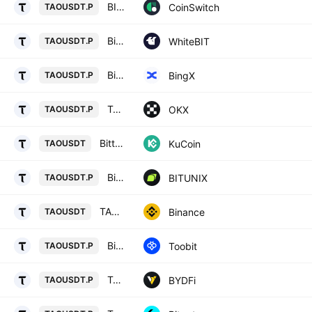
BITTENSOR/USD TETHER PERPETUAL SWAP CONTRACT
CoinSwitch
TAOUSDT.P
Bittensor perpetual contract
WhiteBIT
TAOUSDT.P
Bittensor/USD Tether Perpetual Contract
BingX
TAOUSDT.P
TAOUSDT Perpetual Swap Contract
OKX
TAOUSDT.P
Bittensor / Tether
KuCoin
TAOUSDT
Bittensor / Tether LINEAR FUTURES CONTRACT
BITUNIX
TAOUSDT.P
TAO / TetherUS
Binance
TAOUSDT
Bittensor/TetherUS
Toobit
TAOUSDT.P
TAO / USD TETHER PERPETUAL SWAP CONTRACT
BYDFi
TAOUSDT.P