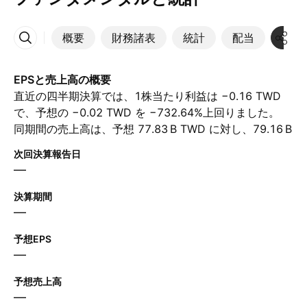
概要
財務諸表
統計
配当
決算
その他
EPSと売上高の概要
直近の四半期決算では、1株当たり利益は −0.16 TWD
で、予想の −0.02 TWD を −732.64%上回りました。
同期間の売上高は、予想 ‪77.83 B‬ TWD に対し、‪79.16 B‬
TWD に達しました。 次の四半期について、アナリスト
次回決算報告日
は1株当たり利益が 0.10 TWD、売上高が ‪87.56 B‬ TWD
—
と予想しています。
決算期間
—
予想EPS
—
予想売上高
—