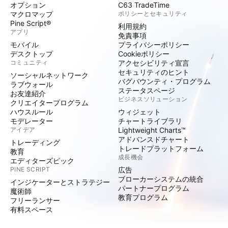
オプション
C63 TradeTime
マクロマップ
ポリシーとセキュリティ
Pine Script®
利用規約
アプリ
免責事項
モバイル
プライバシーポリシー
デスクトップ
Cookieポリシー
コミュニティ
アクセシビリティ宣言
セキュリティのヒント
ソーシャルネットワーク
バグバウンティ・プログラム
ラブウォール
ステータスページ
お友達紹介
ビジネスソリューション
クリエイタープログラム
ハウスルール
ウィジェット
モデレーター
チャートライブラリ
アイデア
Lightweight Charts™
アドバンスドチャート
トレーディング
トレードプラットフォーム
教育
成長機会
エディターズピック
PINE SCRIPT
広告
ブローカーシステムの統合
インジケーターとストラテジー
パートナープログラム
魔術師
教育プログラム
フリーランサー
有料スペース