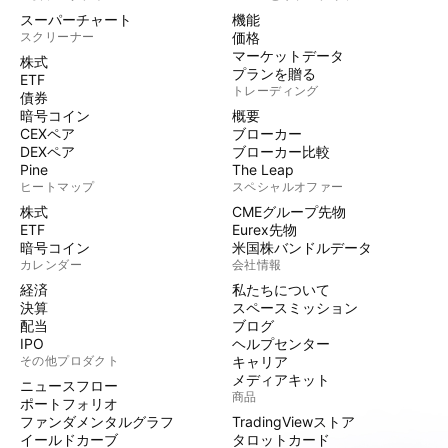
スーパーチャート
機能
スクリーナー
価格
マーケットデータ
株式
プランを贈る
ETF
トレーディング
債券
暗号コイン
概要
CEXペア
ブローカー
DEXペア
ブローカー比較
Pine
The Leap
ヒートマップ
スペシャルオファー
株式
CMEグループ先物
ETF
Eurex先物
暗号コイン
米国株バンドルデータ
カレンダー
会社情報
経済
私たちについて
決算
スペースミッション
配当
ブログ
IPO
ヘルプセンター
その他プロダクト
キャリア
メディアキット
ニュースフロー
商品
ポートフォリオ
ファンダメンタルグラフ
TradingViewストア
イールドカーブ
タロットカード