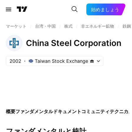
始めましょう
マーケット
/
台湾・中国
/
株式
/
非エネルギー鉱物
/
鉄鋼
China Steel Corporation
2002
Taiwan Stock Exchange
概要
ファンダメンタル
ドキュメント
コミュニティ
テクニカ
ファンダメンタルと統計