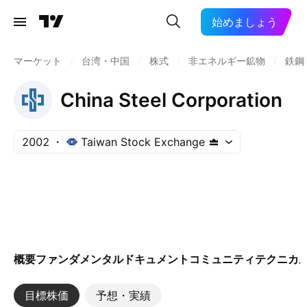
始めましょう
マーケット
/
台湾・中国
/
株式
/
非エネルギー鉱物
/
鉄鋼
China Steel Corporation
2002
Taiwan Stock Exchange
概要
ファンダメンタル
ドキュメント
コミュニティ
テクニカ
目標株価
予想・実績