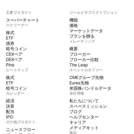
主要プロダクト
ツールとサブスクリプション
スーパーチャート
機能
スクリーナー
価格
マーケットデータ
株式
プランを贈る
ETF
トレーディング
債券
暗号コイン
概要
CEXペア
ブローカー
DEXペア
ブローカー比較
Pine
The Leap
ヒートマップ
スペシャルオファー
株式
CMEグループ先物
ETF
Eurex先物
暗号コイン
米国株バンドルデータ
カレンダー
会社情報
経済
私たちについて
決算
スペースミッション
配当
ブログ
IPO
ヘルプセンター
その他プロダクト
キャリア
メディアキット
ニュースフロー
商品