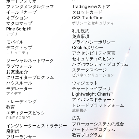
ポートフォリオ
ファンダメンタルグラフ
TradingViewストア
イールドカーブ
タロットカード
オプション
C63 TradeTime
マクロマップ
ポリシーとセキュリティ
Pine Script®
利用規約
アプリ
免責事項
モバイル
プライバシーポリシー
デスクトップ
Cookieポリシー
コミュニティ
アクセシビリティ宣言
セキュリティのヒント
ソーシャルネットワーク
バグバウンティ・プログラム
ラブウォール
ステータスページ
お友達紹介
ビジネスソリューション
クリエイタープログラム
ハウスルール
ウィジェット
モデレーター
チャートライブラリ
アイデア
Lightweight Charts™
アドバンスドチャート
トレーディング
トレードプラットフォーム
教育
成長機会
エディターズピック
PINE SCRIPT
広告
ブローカーシステムの統合
インジケーターとストラテジー
パートナープログラム
魔術師
教育プログラム
フリーランサー