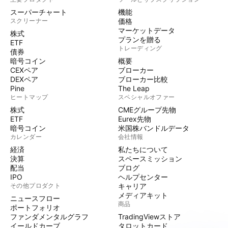
スーパーチャート
機能
スクリーナー
価格
マーケットデータ
株式
プランを贈る
ETF
トレーディング
債券
暗号コイン
概要
CEXペア
ブローカー
DEXペア
ブローカー比較
Pine
The Leap
ヒートマップ
スペシャルオファー
株式
CMEグループ先物
ETF
Eurex先物
暗号コイン
米国株バンドルデータ
カレンダー
会社情報
経済
私たちについて
決算
スペースミッション
配当
ブログ
IPO
ヘルプセンター
その他プロダクト
キャリア
メディアキット
ニュースフロー
商品
ポートフォリオ
ファンダメンタルグラフ
TradingViewストア
イールドカーブ
タロットカード