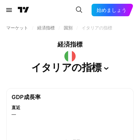
始めましょう
マーケット
/
経済指標
/
国別
/
イタリアの指標
経済指標
イタリアの指標
GDP成長率
直近
—