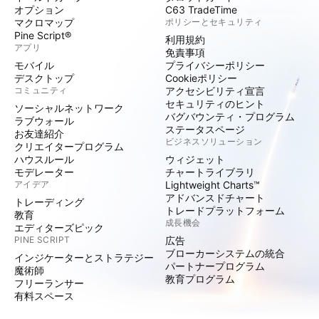
オプション
C63 TradeTime
マクロマップ
ポリシーとセキュリティ
Pine Script®
利用規約
アプリ
免責事項
モバイル
プライバシーポリシー
デスクトップ
Cookieポリシー
コミュニティ
アクセシビリティ宣言
セキュリティのヒント
ソーシャルネットワーク
バグバウンティ・プログラム
ラブウォール
ステータスページ
お友達紹介
ビジネスソリューション
クリエイタープログラム
ハウスルール
ウィジェット
モデレーター
チャートライブラリ
アイデア
Lightweight Charts™
アドバンスドチャート
トレーディング
トレードプラットフォーム
教育
成長機会
エディターズピック
PINE SCRIPT
広告
ブローカーシステムの統合
インジケーターとストラテジー
パートナープログラム
魔術師
教育プログラム
フリーランサー
有料スペース