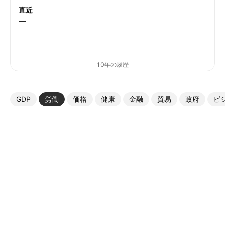
直近
—
10年の履歴
GDP
労働
価格
健康
金融
貿易
政府
ビ
その他