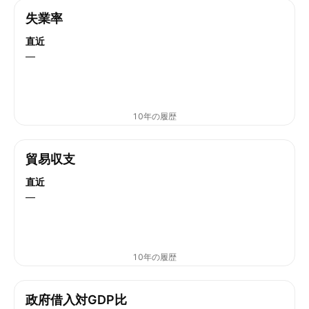
失業率
直近
—
10年の履歴
貿易収支
直近
—
10年の履歴
政府借入対GDP比