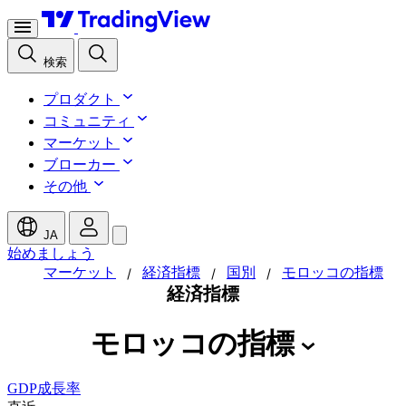
検索
プロダクト
コミュニティ
マーケット
ブローカー
その他
JA
始めましょう
マーケット
経済指標
国別
モロッコの指標
/
/
/
経済指標
モロッコの指標
GDP成長率