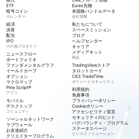
ETF
Eurex先物
暗号コイン
米国株バンドルデータ
カレンダー
会社情報
経済
私たちについて
決算
スペースミッション
配当
ブログ
IPO
ヘルプセンター
その他プロダクト
キャリア
メディアキット
ニュースフロー
商品
ポートフォリオ
ファンダメンタルグラフ
TradingViewストア
イールドカーブ
タロットカード
オプション
C63 TradeTime
マクロマップ
ポリシーとセキュリティ
Pine Script®
利用規約
アプリ
免責事項
モバイル
プライバシーポリシー
デスクトップ
Cookieポリシー
コミュニティ
アクセシビリティ宣言
セキュリティのヒント
ソーシャルネットワーク
バグバウンティ・プログラム
ラブウォール
ステータスページ
お友達紹介
ビジネスソリューション
クリエイタープログラム