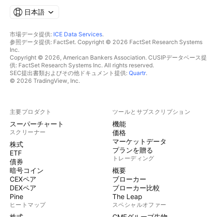
日本語
市場データ提供:
ICE Data Services
.
参照データ提供: FactSet. Copyright © 2026 FactSet Research Systems
Inc.
Copyright © 2026, American Bankers Association. CUSIPデータベース提
供: FactSet Research Systems Inc. All rights reserved.
SEC提出書類およびその他ドキュメント提供:
Quartr
.
© 2026 TradingView, Inc.
主要プロダクト
ツールとサブスクリプション
スーパーチャート
機能
スクリーナー
価格
マーケットデータ
株式
プランを贈る
ETF
トレーディング
債券
暗号コイン
概要
CEXペア
ブローカー
DEXペア
ブローカー比較
Pine
The Leap
ヒートマップ
スペシャルオファー
株式
CMEグループ先物