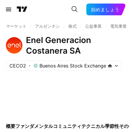
始めましょう
マーケット
/
アルゼンチン
/
株式
/
公益事業
/
電気事業
/
Enel Generacion
Costanera SA
CECO2
Buenos Aires Stock Exchange
概要
ファンダメンタル
コミュニティ
テクニカル
季節性
その