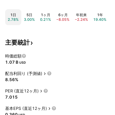
1日
5日
1ヶ月
6ヶ月
年初来
1年
2.78%
3.00%
0.21%
−8.05%
−2.24%
19.40%
8
主要統計
時価総額
‪1.07 B‬
USD
配当利回り (予測値)
8.56%
PER (直近12ヶ月)
7.015
基本EPS (直近12ヶ月)
0.360
USD