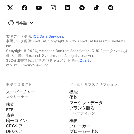
日本語
市場データ提供:
ICE Data Services
.
参照データ提供: FactSet. Copyright © 2026 FactSet Research Systems
Inc.
Copyright © 2026, American Bankers Association. CUSIPデータベース提
供: FactSet Research Systems Inc. All rights reserved.
SEC提出書類およびその他ドキュメント提供:
Quartr
.
© 2026 TradingView, Inc.
主要プロダクト
ツールとサブスクリプション
スーパーチャート
機能
スクリーナー
価格
マーケットデータ
株式
プランを贈る
ETF
トレーディング
債券
暗号コイン
概要
CEXペア
ブローカー
DEXペア
ブローカー比較