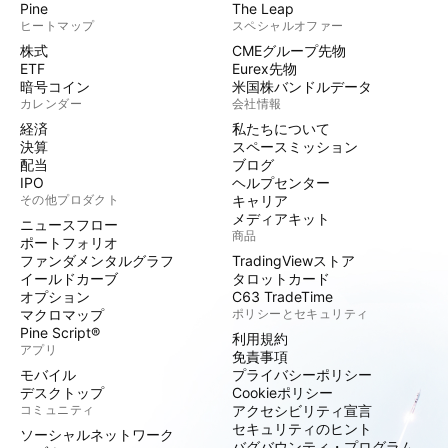
Pine
The Leap
ヒートマップ
スペシャルオファー
株式
CMEグループ先物
ETF
Eurex先物
暗号コイン
米国株バンドルデータ
カレンダー
会社情報
経済
私たちについて
決算
スペースミッション
配当
ブログ
IPO
ヘルプセンター
その他プロダクト
キャリア
メディアキット
ニュースフロー
商品
ポートフォリオ
ファンダメンタルグラフ
TradingViewストア
イールドカーブ
タロットカード
オプション
C63 TradeTime
マクロマップ
ポリシーとセキュリティ
Pine Script®
利用規約
アプリ
免責事項
モバイル
プライバシーポリシー
デスクトップ
Cookieポリシー
コミュニティ
アクセシビリティ宣言
セキュリティのヒント
ソーシャルネットワーク
バグバウンティ・プログラム