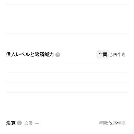
借入レベルと返済能力
年間
その他
四半期
決算
年間
その他
四半期
次回
:
—