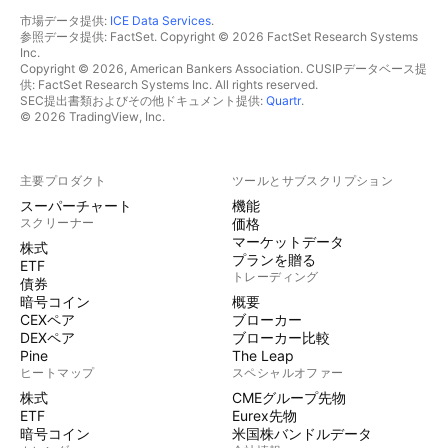
市場データ提供:
ICE Data Services
.
参照データ提供: FactSet. Copyright © 2026 FactSet Research Systems
Inc.
Copyright © 2026, American Bankers Association. CUSIPデータベース提
供: FactSet Research Systems Inc. All rights reserved.
SEC提出書類およびその他ドキュメント提供:
Quartr
.
© 2026 TradingView, Inc.
主要プロダクト
ツールとサブスクリプション
スーパーチャート
機能
スクリーナー
価格
マーケットデータ
株式
プランを贈る
ETF
トレーディング
債券
暗号コイン
概要
CEXペア
ブローカー
DEXペア
ブローカー比較
Pine
The Leap
ヒートマップ
スペシャルオファー
株式
CMEグループ先物
ETF
Eurex先物
暗号コイン
米国株バンドルデータ