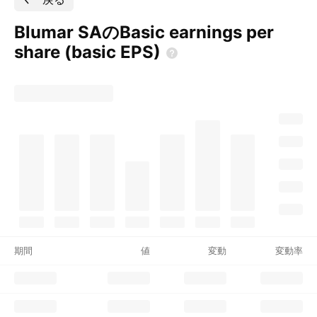
Blumar SAのBasic earnings per
share (basic
EPS)
期間
値
変動
変動率