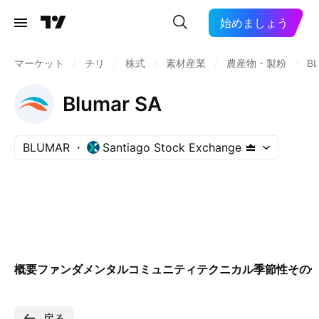
始めましょう
マーケット
/
チリ
/
株式
/
素材産業
/
農産物・製粉
/
B
Blumar SA
BLUMAR
Santiago Stock Exchange
概要
ファンダメンタル
コミュニティ
テクニカル
季節性
その
戻る