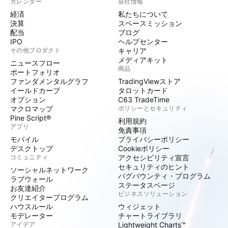
カレンダー
会社情報
経済
私たちについて
決算
スペースミッション
配当
ブログ
IPO
ヘルプセンター
その他プロダクト
キャリア
メディアキット
ニュースフロー
商品
ポートフォリオ
ファンダメンタルグラフ
TradingViewストア
イールドカーブ
タロットカード
オプション
C63 TradeTime
マクロマップ
ポリシーとセキュリティ
Pine Script®
利用規約
アプリ
免責事項
モバイル
プライバシーポリシー
デスクトップ
Cookieポリシー
コミュニティ
アクセシビリティ宣言
セキュリティのヒント
ソーシャルネットワーク
バグバウンティ・プログラム
ラブウォール
ステータスページ
お友達紹介
ビジネスソリューション
クリエイタープログラム
ハウスルール
ウィジェット
モデレーター
チャートライブラリ
アイデア
Lightweight Charts™