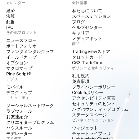
カレンダー
会社情報
経済
私たちについて
決算
スペースミッション
配当
ブログ
IPO
ヘルプセンター
その他プロダクト
キャリア
メディアキット
ニュースフロー
商品
ポートフォリオ
ファンダメンタルグラフ
TradingViewストア
イールドカーブ
タロットカード
オプション
C63 TradeTime
マクロマップ
ポリシーとセキュリティ
Pine Script®
利用規約
アプリ
免責事項
モバイル
プライバシーポリシー
デスクトップ
Cookieポリシー
コミュニティ
アクセシビリティ宣言
セキュリティのヒント
ソーシャルネットワーク
バグバウンティ・プログラム
ラブウォール
ステータスページ
お友達紹介
ビジネスソリューション
クリエイタープログラム
ハウスルール
ウィジェット
モデレーター
チャートライブラリ
アイデア
Lightweight Charts™