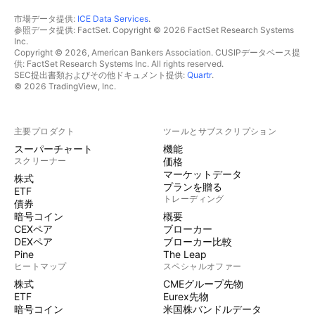
市場データ提供:
ICE Data Services
.
参照データ提供: FactSet. Copyright © 2026 FactSet Research Systems
Inc.
Copyright © 2026, American Bankers Association. CUSIPデータベース提
供: FactSet Research Systems Inc. All rights reserved.
SEC提出書類およびその他ドキュメント提供:
Quartr
.
© 2026 TradingView, Inc.
主要プロダクト
ツールとサブスクリプション
スーパーチャート
機能
スクリーナー
価格
マーケットデータ
株式
プランを贈る
ETF
トレーディング
債券
暗号コイン
概要
CEXペア
ブローカー
DEXペア
ブローカー比較
Pine
The Leap
ヒートマップ
スペシャルオファー
株式
CMEグループ先物
ETF
Eurex先物
暗号コイン
米国株バンドルデータ