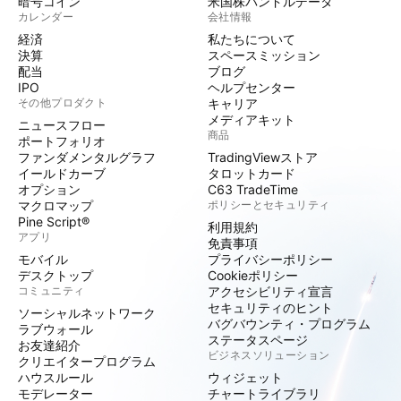
暗号コイン
米国株バンドルデータ
カレンダー
会社情報
経済
私たちについて
決算
スペースミッション
配当
ブログ
IPO
ヘルプセンター
その他プロダクト
キャリア
メディアキット
ニュースフロー
商品
ポートフォリオ
ファンダメンタルグラフ
TradingViewストア
イールドカーブ
タロットカード
オプション
C63 TradeTime
マクロマップ
ポリシーとセキュリティ
Pine Script®
利用規約
アプリ
免責事項
モバイル
プライバシーポリシー
デスクトップ
Cookieポリシー
コミュニティ
アクセシビリティ宣言
セキュリティのヒント
ソーシャルネットワーク
バグバウンティ・プログラム
ラブウォール
ステータスページ
お友達紹介
ビジネスソリューション
クリエイタープログラム
ハウスルール
ウィジェット
モデレーター
チャートライブラリ