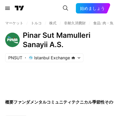
始めましょう
マーケット
/
トルコ
/
株式
/
非耐久消費財
/
食品: 肉・魚
Pinar Sut Mamulleri
Sanayii A.S.
PNSUT
Istanbul Exchange
概要
ファンダメンタル
コミュニティ
テクニカル
季節性
その