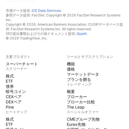
市場データ提供:
ICE Data Services
.
参照データ提供: FactSet. Copyright © 2026 FactSet Research Systems
Inc.
Copyright © 2026, American Bankers Association. CUSIPデータベース提
供: FactSet Research Systems Inc. All rights reserved.
SEC提出書類およびその他ドキュメント提供:
Quartr
.
© 2026 TradingView, Inc.
主要プロダクト
ツールとサブスクリプション
スーパーチャート
機能
スクリーナー
価格
マーケットデータ
株式
プランを贈る
ETF
トレーディング
債券
暗号コイン
概要
CEXペア
ブローカー
DEXペア
ブローカー比較
Pine
The Leap
ヒートマップ
スペシャルオファー
株式
CMEグループ先物
ETF
Eurex先物