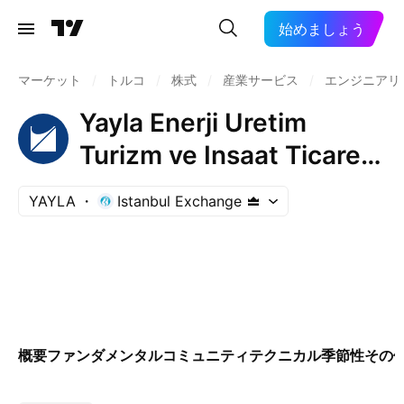
始めましょう
マーケット
/
トルコ
/
株式
/
産業サービス
/
エンジニアリ
Yayla Enerji Uretim
Turizm ve Insaat Ticaret
AS
YAYLA
Istanbul Exchange
概要
ファンダメンタル
コミュニティ
テクニカル
季節性
その