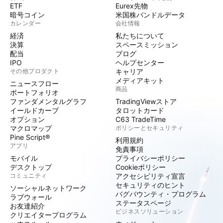
ETF
Eurex先物
暗号コイン
米国株バンドルデータ
カレンダー
会社情報
経済
私たちについて
決算
スペースミッション
配当
ブログ
IPO
ヘルプセンター
その他プロダクト
キャリア
メディアキット
ニュースフロー
商品
ポートフォリオ
ファンダメンタルグラフ
TradingViewストア
イールドカーブ
タロットカード
オプション
C63 TradeTime
マクロマップ
ポリシーとセキュリティ
Pine Script®
利用規約
アプリ
免責事項
モバイル
プライバシーポリシー
デスクトップ
Cookieポリシー
コミュニティ
アクセシビリティ宣言
セキュリティのヒント
ソーシャルネットワーク
バグバウンティ・プログラム
ラブウォール
ステータスページ
お友達紹介
ビジネスソリューション
クリエイタープログラム