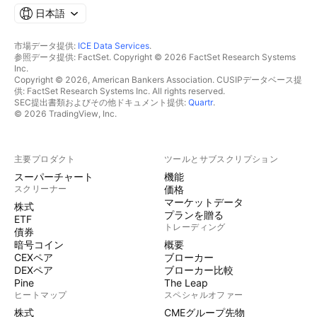
日本語
市場データ提供:
ICE Data Services
.
参照データ提供: FactSet. Copyright © 2026 FactSet Research Systems
Inc.
Copyright © 2026, American Bankers Association. CUSIPデータベース提
供: FactSet Research Systems Inc. All rights reserved.
SEC提出書類およびその他ドキュメント提供:
Quartr
.
© 2026 TradingView, Inc.
主要プロダクト
ツールとサブスクリプション
スーパーチャート
機能
スクリーナー
価格
マーケットデータ
株式
プランを贈る
ETF
トレーディング
債券
暗号コイン
概要
CEXペア
ブローカー
DEXペア
ブローカー比較
Pine
The Leap
ヒートマップ
スペシャルオファー
株式
CMEグループ先物