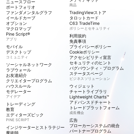
ニュースフロー
商品
ポートフォリオ
ファンダメンタルグラフ
TradingViewストア
イールドカーブ
タロットカード
オプション
C63 TradeTime
マクロマップ
ポリシーとセキュリティ
Pine Script®
利用規約
アプリ
免責事項
モバイル
プライバシーポリシー
デスクトップ
Cookieポリシー
コミュニティ
アクセシビリティ宣言
セキュリティのヒント
ソーシャルネットワーク
バグバウンティ・プログラム
ラブウォール
ステータスページ
お友達紹介
ビジネスソリューション
クリエイタープログラム
ハウスルール
ウィジェット
モデレーター
チャートライブラリ
アイデア
Lightweight Charts™
アドバンスドチャート
トレーディング
トレードプラットフォーム
教育
成長機会
エディターズピック
PINE SCRIPT
広告
ブローカーシステムの統合
インジケーターとストラテジー
パートナープログラム
魔術師