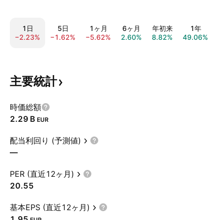
1日
5日
1ヶ月
6ヶ月
年初来
1年
−2.23%
−1.62%
−5.62%
2.60%
8.82%
49.06%
主要統計
時価総額
‪2.29 B‬
EUR
配当利回り (予測値)
—
PER (直近12ヶ月)
20.55
基本EPS (直近12ヶ月)
1.95
EUR