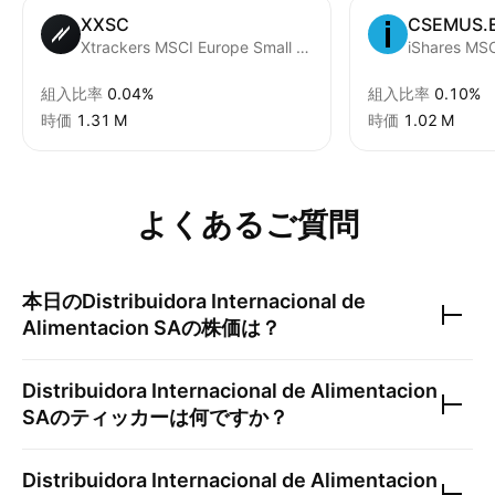
XXSC
CSEMUS.
Xtrackers MSCI Europe Small Cap UCITS ETF Capitalisation 1C
組入比率
0.04%
組入比率
0.10%
時価
‪1.31 M‬
時価
‪1.02 M‬
よくあるご質問
本日の
Distribuidora Internacional de
Alimentacion SA
の株価は？
Distribuidora Internacional de Alimentacion
SA
のティッカーは何ですか？
Distribuidora Internacional de Alimentacion