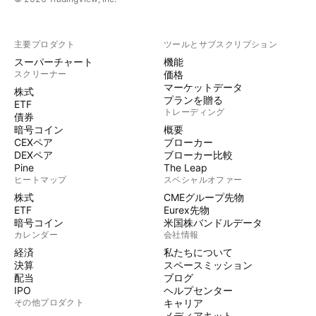
主要プロダクト
ツールとサブスクリプション
スーパーチャート
機能
スクリーナー
価格
マーケットデータ
株式
プランを贈る
ETF
トレーディング
債券
暗号コイン
概要
CEXペア
ブローカー
DEXペア
ブローカー比較
Pine
The Leap
ヒートマップ
スペシャルオファー
株式
CMEグループ先物
ETF
Eurex先物
暗号コイン
米国株バンドルデータ
カレンダー
会社情報
経済
私たちについて
決算
スペースミッション
配当
ブログ
IPO
ヘルプセンター
その他プロダクト
キャリア
メディアキット