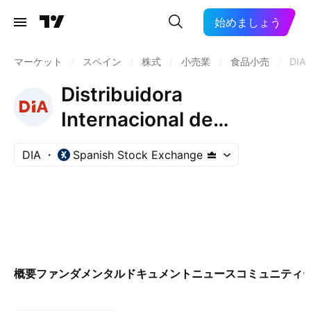
始めましょう
マーケット
/
スペイン
/
株式
/
小売業
/
食品小売
/
DIA
Distribuidora
Internacional de
Alimentacion SA
DIA
Spanish Stock Exchange
概要
ファンダメンタル
ドキュメント
ニュース
コミュニティ