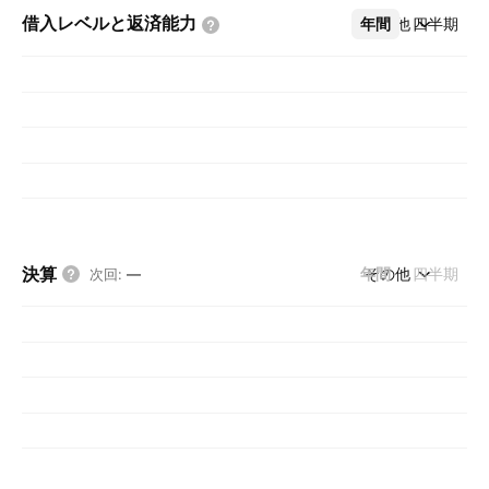
借入レベルと返済能力
年間
その他
四半期
決算
年間
その他
四半期
次回
:
—