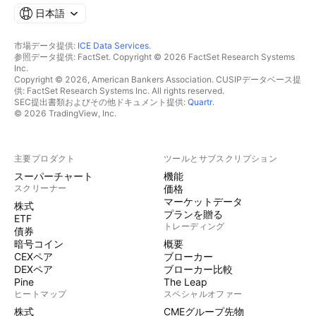
日本語
市場データ提供:
ICE Data Services
.
参照データ提供: FactSet. Copyright © 2026 FactSet Research Systems
Inc.
Copyright © 2026, American Bankers Association. CUSIPデータベース提
供: FactSet Research Systems Inc. All rights reserved.
SEC提出書類およびその他ドキュメント提供:
Quartr
.
© 2026 TradingView, Inc.
主要プロダクト
ツールとサブスクリプション
スーパーチャート
機能
スクリーナー
価格
マーケットデータ
株式
プランを贈る
ETF
トレーディング
債券
暗号コイン
概要
CEXペア
ブローカー
DEXペア
ブローカー比較
Pine
The Leap
ヒートマップ
スペシャルオファー
株式
CMEグループ先物