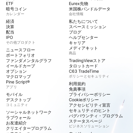
ETF
Eurex先物
暗号コイン
米国株バンドルデータ
カレンダー
会社情報
経済
私たちについて
決算
スペースミッション
配当
ブログ
IPO
ヘルプセンター
その他プロダクト
キャリア
メディアキット
ニュースフロー
商品
ポートフォリオ
ファンダメンタルグラフ
TradingViewストア
イールドカーブ
タロットカード
オプション
C63 TradeTime
マクロマップ
ポリシーとセキュリティ
Pine Script®
利用規約
アプリ
免責事項
モバイル
プライバシーポリシー
デスクトップ
Cookieポリシー
コミュニティ
アクセシビリティ宣言
セキュリティのヒント
ソーシャルネットワーク
バグバウンティ・プログラム
ラブウォール
ステータスページ
お友達紹介
ビジネスソリューション
クリエイタープログラム