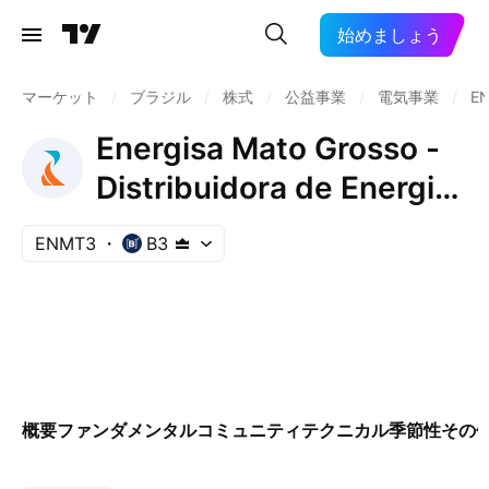
始めましょう
マーケット
/
ブラジル
/
株式
/
公益事業
/
電気事業
/
E
Energisa Mato Grosso -
Distribuidora de Energia
Sa
ENMT3
B3
概要
ファンダメンタル
コミュニティ
テクニカル
季節性
その