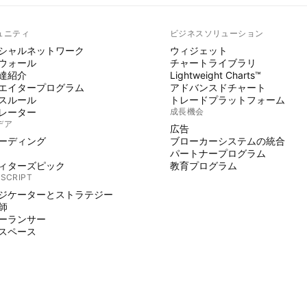
ュニティ
ビジネスソリューション
シャルネットワーク
ウィジェット
ウォール
チャートライブラリ
達紹介
Lightweight Charts™
エイタープログラム
アドバンスドチャート
スルール
トレードプラットフォーム
レーター
成長機会
デア
広告
ーディング
ブローカーシステムの統合
パートナープログラム
ィターズピック
教育プログラム
 SCRIPT
ジケーターとストラテジー
師
ーランサー
スペース