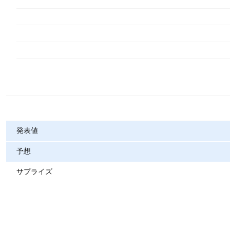
指標
発表値
予想
サプライズ