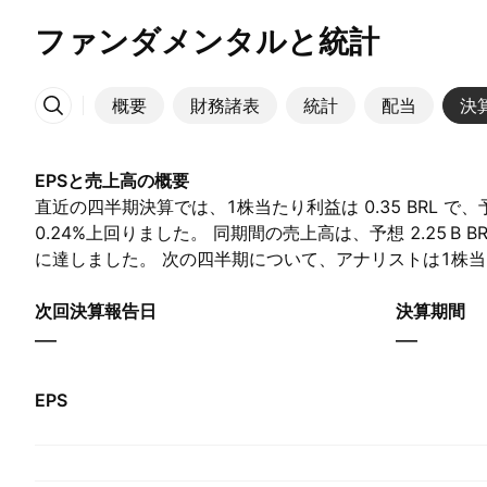
ファンダメンタルと統計
概要
財務諸表
統計
配当
決
その他
EPSと売上高の概要
直近の四半期決算では、1株当たり利益は 0.35 BRL で、予想の
0.24%上回りました。 同期間の売上高は、予想 ‪2.25 B‬ BRL に
に達しました。 次の四半期について、アナリストは1株当たり
売上高が ‪2.38 B‬ BRL と予想しています。
次回決算報告日
決算期間
—
—
EPS