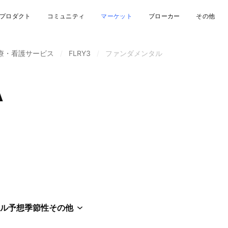
プロダクト
コミュニティ
マーケット
ブローカー
その他
療・看護サービス
/
FLRY3
/
ファンダメンタル
A
ル
予想
季節性
その他