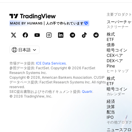
主要プロダク
スーパーチャ
MADE BY HUMANS | 人の手で作られています
スクリーナー
株式
ETF
債券
日本語
暗号コイン
CEXペア
DEXペア
市場データ提供:
ICE Data Services
.
Pine
参照データ提供: FactSet. Copyright © 2026 FactSet
ヒートマップ
Research Systems Inc.
Copyright © 2026, American Bankers Association. CUSIP
株式
データベース提供: FactSet Research Systems Inc. All rights
ETF
reserved.
暗号コイン
SEC提出書類およびその他ドキュメント提供:
Quartr
.
カレンダー
© 2026 TradingView, Inc.
経済
決算
配当
IPO
その他プロダ
ニュースフロ