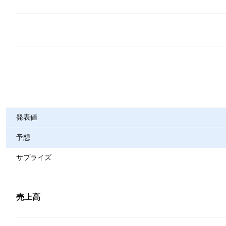
指標
発表値
予想
サプライズ
売上高