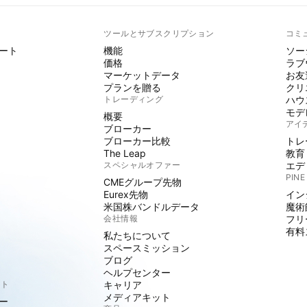
ト
ツールとサブスクリプション
コミ
ート
機能
ソー
価格
ラブ
マーケットデータ
お友
プランを贈る
クリ
トレーディング
ハウ
モデ
概要
アイ
ブローカー
ブローカー比較
トレ
The Leap
教育
スペシャルオファー
エデ
PINE
CMEグループ先物
Eurex先物
イン
米国株バンドルデータ
魔術
会社情報
フリ
有料
私たちについて
スペースミッション
ブログ
ヘルプセンター
クト
キャリア
メディアキット
ー