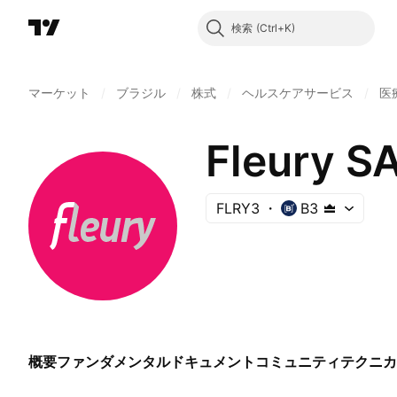
検索
マーケット
/
ブラジル
/
株式
/
ヘルスケアサービス
/
医
Fleury S
FLRY3
B3
概要
ファンダメンタル
ドキュメント
コミュニティ
テクニカ