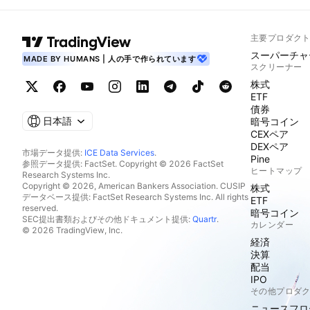
主要プロダク
スーパーチャ
MADE BY HUMANS | 人の手で作られています
スクリーナー
株式
ETF
債券
日本語
暗号コイン
CEXペア
DEXペア
市場データ提供:
ICE Data Services
.
Pine
参照データ提供: FactSet. Copyright © 2026 FactSet
ヒートマップ
Research Systems Inc.
Copyright © 2026, American Bankers Association. CUSIP
株式
データベース提供: FactSet Research Systems Inc. All rights
ETF
reserved.
暗号コイン
SEC提出書類およびその他ドキュメント提供:
Quartr
.
カレンダー
© 2026 TradingView, Inc.
経済
決算
配当
IPO
その他プロダ
ニュースフロ