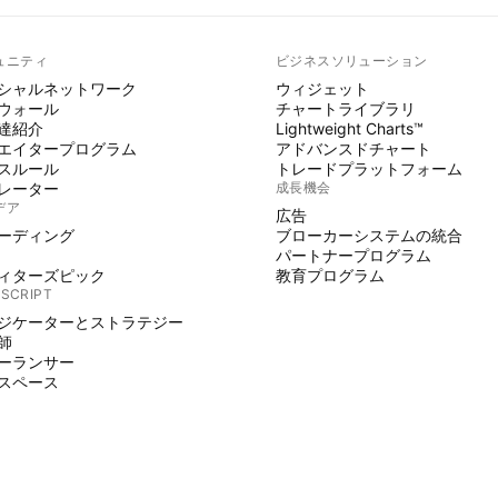
ュニティ
ビジネスソリューション
シャルネットワーク
ウィジェット
ウォール
チャートライブラリ
達紹介
Lightweight Charts™
エイタープログラム
アドバンスドチャート
スルール
トレードプラットフォーム
レーター
成長機会
デア
広告
ーディング
ブローカーシステムの統合
パートナープログラム
ィターズピック
教育プログラム
 SCRIPT
ジケーターとストラテジー
師
ーランサー
スペース