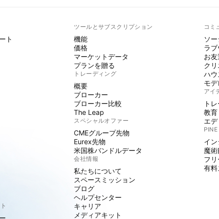
ト
ツールとサブスクリプション
コミ
ート
機能
ソー
価格
ラブ
マーケットデータ
お友
プランを贈る
クリ
トレーディング
ハウ
モデ
概要
アイ
ブローカー
ブローカー比較
トレ
The Leap
教育
スペシャルオファー
エデ
PINE
CMEグループ先物
Eurex先物
イン
米国株バンドルデータ
魔術
会社情報
フリ
有料
私たちについて
スペースミッション
ブログ
ヘルプセンター
クト
キャリア
メディアキット
ー