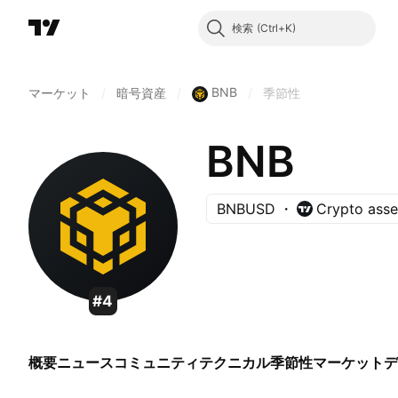
検索
BNB
マーケット
/
暗号資産
/
/
季節性
BNB
BNBUSD
Crypto asse
#4
概要
ニュース
コミュニティ
テクニカル
季節性
マーケット
デ