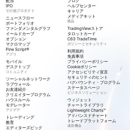
配当
ブログ
IPO
ヘルプセンター
その他プロダクト
キャリア
メディアキット
ニュースフロー
商品
ポートフォリオ
ファンダメンタルグラフ
TradingViewストア
イールドカーブ
タロットカード
オプション
C63 TradeTime
マクロマップ
ポリシーとセキュリティ
Pine Script®
利用規約
アプリ
免責事項
モバイル
プライバシーポリシー
デスクトップ
Cookieポリシー
コミュニティ
アクセシビリティ宣言
セキュリティのヒント
ソーシャルネットワーク
バグバウンティ・プログラム
ラブウォール
ステータスページ
お友達紹介
ビジネスソリューション
クリエイタープログラム
ハウスルール
ウィジェット
モデレーター
チャートライブラリ
アイデア
Lightweight Charts™
アドバンスドチャート
トレーディング
トレードプラットフォーム
教育
成長機会
エディターズピック