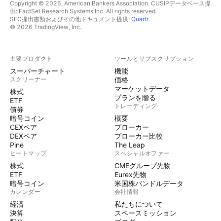
Copyright © 2026, American Bankers Association. CUSIPデータベース提
供: FactSet Research Systems Inc. All rights reserved.
SEC提出書類およびその他ドキュメント提供:
Quartr
.
© 2026 TradingView, Inc.
主要プロダクト
ツールとサブスクリプション
スーパーチャート
機能
スクリーナー
価格
マーケットデータ
株式
プランを贈る
ETF
トレーディング
債券
暗号コイン
概要
CEXペア
ブローカー
DEXペア
ブローカー比較
Pine
The Leap
ヒートマップ
スペシャルオファー
株式
CMEグループ先物
ETF
Eurex先物
暗号コイン
米国株バンドルデータ
カレンダー
会社情報
経済
私たちについて
決算
スペースミッション