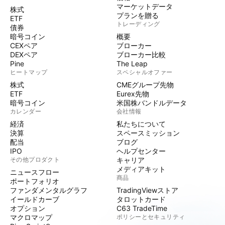
マーケットデータ
株式
プランを贈る
ETF
トレーディング
債券
暗号コイン
概要
CEXペア
ブローカー
DEXペア
ブローカー比較
Pine
The Leap
ヒートマップ
スペシャルオファー
株式
CMEグループ先物
ETF
Eurex先物
暗号コイン
米国株バンドルデータ
カレンダー
会社情報
経済
私たちについて
決算
スペースミッション
配当
ブログ
IPO
ヘルプセンター
その他プロダクト
キャリア
メディアキット
ニュースフロー
商品
ポートフォリオ
ファンダメンタルグラフ
TradingViewストア
イールドカーブ
タロットカード
オプション
C63 TradeTime
マクロマップ
ポリシーとセキュリティ