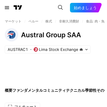
始めましょう
マーケット
/
ペルー
/
株式
/
非耐久消費財
/
食品: 肉・魚
Austral Group SAA
AUSTRAC1
Lima Stock Exchange
概要
ファンダメンタル
コミュニティ
テクニカル
季節性
その
フルチャート