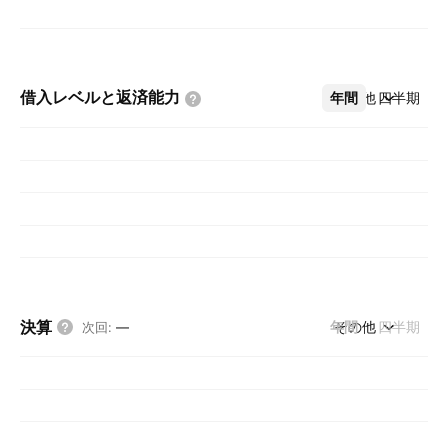
借入レベルと返済能力
年間
その他
四半期
決算
年間
その他
四半期
次回
:
—