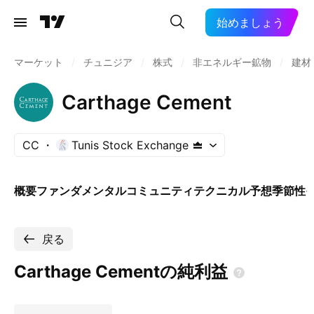
始めましょう
マーケット
/
チュニジア
/
株式
/
非エネルギー鉱物
/
建材
Carthage Cement
CC
Tunis Stock Exchange
概要
ファンダメンタル
コミュニティ
テクニカル
予想
季節性
戻る
Carthage
Cementの純利益