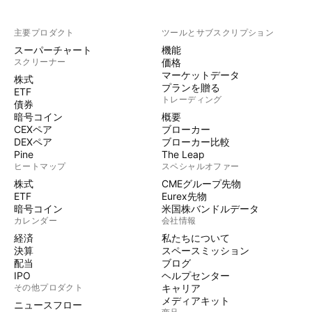
主要プロダクト
ツールとサブスクリプション
スーパーチャート
機能
スクリーナー
価格
マーケットデータ
株式
プランを贈る
ETF
トレーディング
債券
暗号コイン
概要
CEXペア
ブローカー
DEXペア
ブローカー比較
Pine
The Leap
ヒートマップ
スペシャルオファー
株式
CMEグループ先物
ETF
Eurex先物
暗号コイン
米国株バンドルデータ
カレンダー
会社情報
経済
私たちについて
決算
スペースミッション
配当
ブログ
IPO
ヘルプセンター
その他プロダクト
キャリア
メディアキット
ニュースフロー