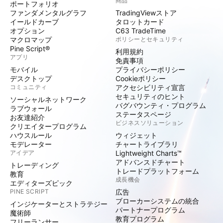
商品
ポートフォリオ
ファンダメンタルグラフ
TradingViewストア
イールドカーブ
タロットカード
オプション
C63 TradeTime
マクロマップ
ポリシーとセキュリティ
Pine Script®
利用規約
アプリ
免責事項
モバイル
プライバシーポリシー
デスクトップ
Cookieポリシー
コミュニティ
アクセシビリティ宣言
セキュリティのヒント
ソーシャルネットワーク
バグバウンティ・プログラム
ラブウォール
ステータスページ
お友達紹介
ビジネスソリューション
クリエイタープログラム
ハウスルール
ウィジェット
モデレーター
チャートライブラリ
アイデア
Lightweight Charts™
アドバンスドチャート
トレーディング
トレードプラットフォーム
教育
成長機会
エディターズピック
PINE SCRIPT
広告
ブローカーシステムの統合
インジケーターとストラテジー
パートナープログラム
魔術師
教育プログラム
フリーランサー