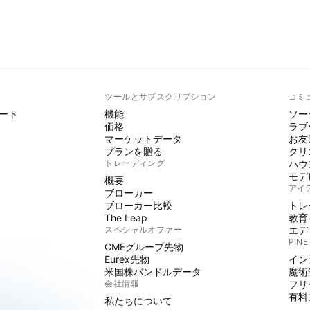
ト
ツールとサブスクリプション
コミ
ート
機能
ソー
価格
ラブ
マーケットデータ
お友
プランを贈る
クリ
トレーディング
ハウ
モデ
概要
アイ
ブローカー
ブローカー比較
トレ
The Leap
教育
スペシャルオファー
エデ
PINE
CMEグループ先物
Eurex先物
イン
米国株バンドルデータ
魔術
会社情報
フリ
有料
私たちについて