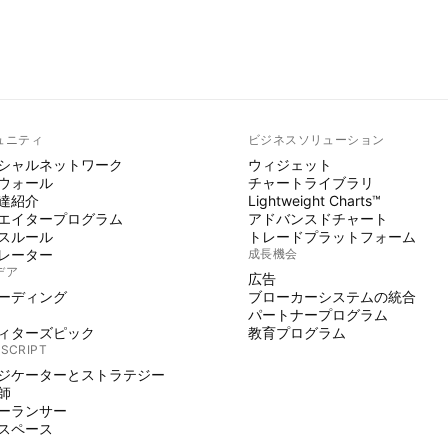
ュニティ
ビジネスソリューション
シャルネットワーク
ウィジェット
ウォール
チャートライブラリ
達紹介
Lightweight Charts™
エイタープログラム
アドバンスドチャート
スルール
トレードプラットフォーム
レーター
成長機会
デア
広告
ーディング
ブローカーシステムの統合
パートナープログラム
ィターズピック
教育プログラム
 SCRIPT
ジケーターとストラテジー
師
ーランサー
スペース