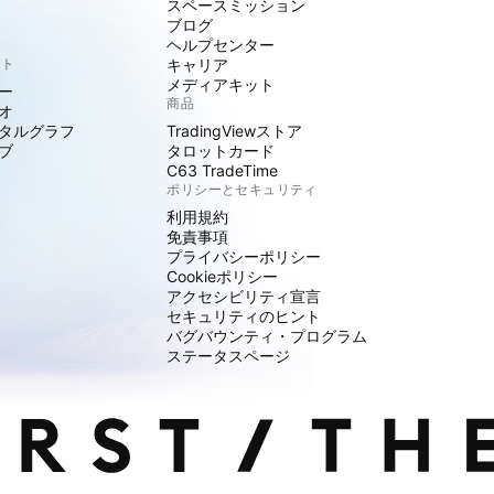
スペースミッション
ブログ
ヘルプセンター
クト
キャリア
メディアキット
ー
商品
オ
タルグラフ
TradingViewストア
ブ
タロットカード
C63 TradeTime
ポリシーとセキュリティ
利用規約
免責事項
プライバシーポリシー
Cookieポリシー
アクセシビリティ宣言
セキュリティのヒント
バグバウンティ・プログラム
ステータスページ