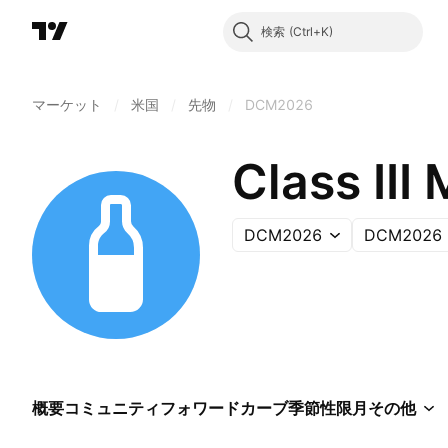
検索
マーケット
/
米国
/
先物
/
DCM2026
Class III
DCM2026
DCM2026
概要
コミュニティ
フォワードカーブ
季節性
限月
その他