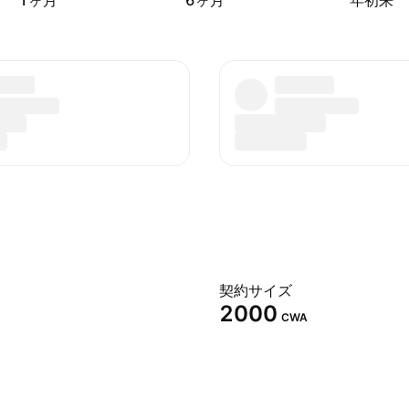
1ヶ月
6ヶ月
年初来
契約サイズ
2000
CWA