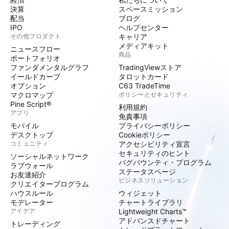
決算
スペースミッション
配当
ブログ
IPO
ヘルプセンター
その他プロダクト
キャリア
メディアキット
ニュースフロー
商品
ポートフォリオ
ファンダメンタルグラフ
TradingViewストア
イールドカーブ
タロットカード
オプション
C63 TradeTime
マクロマップ
ポリシーとセキュリティ
Pine Script®
利用規約
アプリ
免責事項
モバイル
プライバシーポリシー
デスクトップ
Cookieポリシー
コミュニティ
アクセシビリティ宣言
セキュリティのヒント
ソーシャルネットワーク
バグバウンティ・プログラム
ラブウォール
ステータスページ
お友達紹介
ビジネスソリューション
クリエイタープログラム
ハウスルール
ウィジェット
モデレーター
チャートライブラリ
アイデア
Lightweight Charts™
アドバンスドチャート
トレーディング