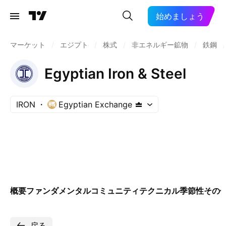
始めましょう
マーケット
/
エジプト
/
株式
/
非エネルギー鉱物
/
鉄鋼
/
Egyptian Iron & Steel
IRON
Egyptian Exchange
概要
ファンダメンタル
コミュニティ
テクニカル
季節性
その
戻る