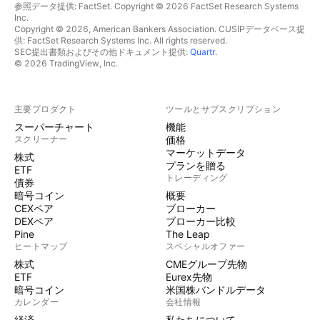
参照データ提供: FactSet. Copyright © 2026 FactSet Research Systems
Inc.
Copyright © 2026, American Bankers Association. CUSIPデータベース提
供: FactSet Research Systems Inc. All rights reserved.
SEC提出書類およびその他ドキュメント提供:
Quartr
.
© 2026 TradingView, Inc.
主要プロダクト
ツールとサブスクリプション
スーパーチャート
機能
スクリーナー
価格
マーケットデータ
株式
プランを贈る
ETF
トレーディング
債券
暗号コイン
概要
CEXペア
ブローカー
DEXペア
ブローカー比較
Pine
The Leap
ヒートマップ
スペシャルオファー
株式
CMEグループ先物
ETF
Eurex先物
暗号コイン
米国株バンドルデータ
カレンダー
会社情報
経済
私たちについて