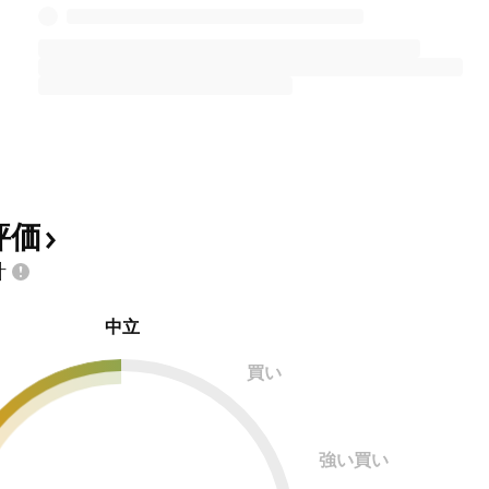
評価
計
中立
買い
強い買い