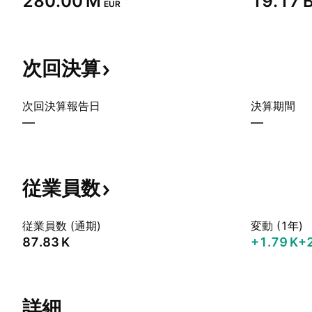
‪280.00 M‬
‪19.17 B
EUR
次回決算
次回決算報告日
決算期間
—
—
従業員数
従業員数 (通期)
変動 (1年)
‪87.83 K‬
‪+1.79 K‬
+
詳細