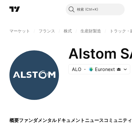
検索
マーケット
/
フランス
/
株式
/
生産財製造
/
トラック・
Alstom S
ALO
Euronext
概要
ファンダメンタル
ドキュメント
ニュース
コミュニティ