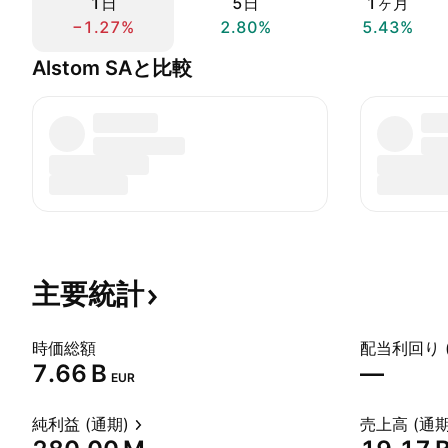
1日
5日
1ヶ月
−1.27%
2.80%
5.43%
Alstom SAと比較
主要統計
時価総額
配当利回り 
‪7.66 B‬
—
EUR
純利益 (通期)
売上高 (通期