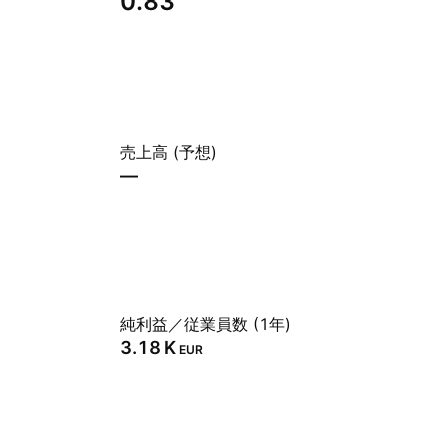
0.83
売上高 (予想)
—
純利益／従業員数 (1年)
‪3.18 K‬
EUR