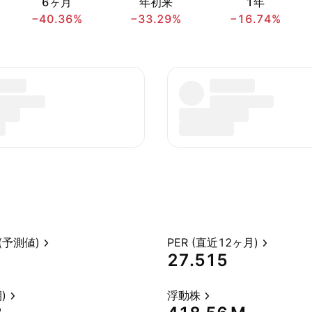
6ヶ月
年初来
1年
−40.36%
−33.29%
−16.74%
(予測値)
PER (直近12ヶ月)
27.515
)
浮動株