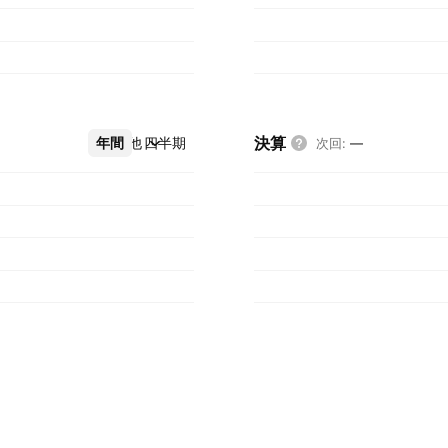
決算
年間
その他
四半期
次回
:
—