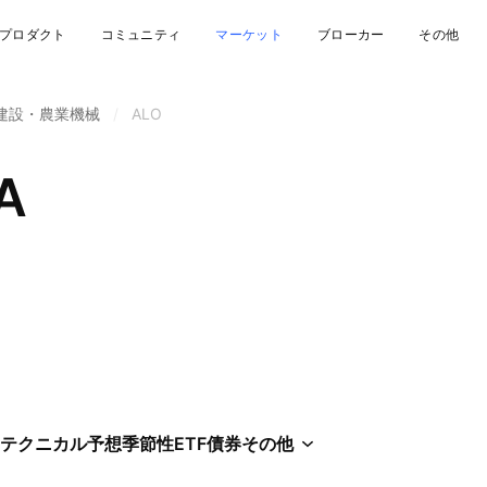
プロダクト
コミュニティ
マーケット
ブローカー
その他
建設・農業機械
/
ALO
A
テクニカル
予想
季節性
ETF
債券
その他