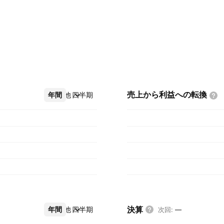
売上から利益への転換
年間
その他
四半期
決算
年間
その他
四半期
次回
:
—