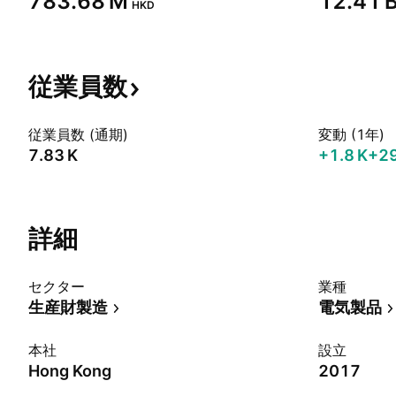
‪783.68 M‬
‪12.41 B
HKD
従業員数
従業員数 (通期)
変動 (1年)
‪7.83 K‬
‪+1.8 K‬
+2
詳細
セクター
業種
生産財製造
電気製品
本社
設立
Hong Kong
2017