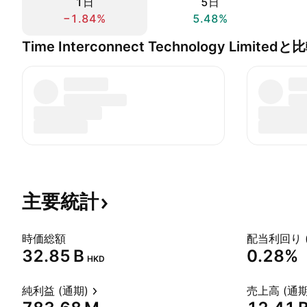
1日
5日
−1.84%
5.48%
Time Interconnect Technology Limitedと
主要統計
時価総額
配当利回り 
‪32.85 B‬
0.28%
HKD
純利益 (通期)
売上高 (通期