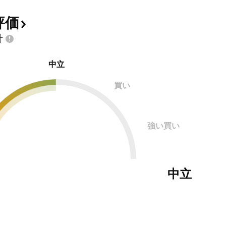
評価
計
中立
買い
強い買い
中立