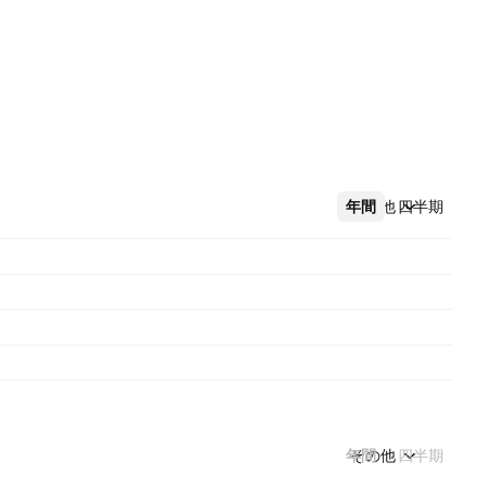
年間
その他
四半期
年間
その他
四半期