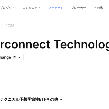
プロダクト
コミュニティ
マーケット
ブローカー
その他
/
1729
erconnect Technolo
hange
テクニカル
予想
季節性
ETF
その他