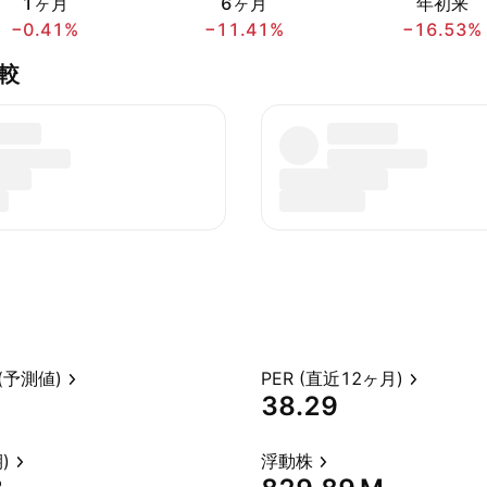
1ヶ月
6ヶ月
年初来
−0.41%
−11.41%
−16.53%
比較
(予測値)
PER (直近12ヶ月)
38.29
)
浮動株