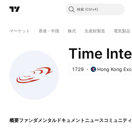
検索
マーケット
/
香港・中国
/
株式
/
生産財製造
/
電気製品
Time Int
1729
Hong Kong Exc
概要
ファンダメンタル
ドキュメント
ニュース
コミュニティ