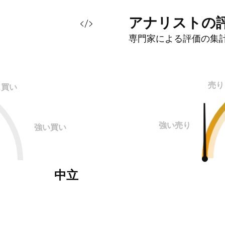
アナリストの
専門家による評価の集
売り
買い
強い売り
強い買い
中立