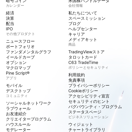
暗号コイン
米国株バンドルデータ
カレンダー
会社情報
経済
私たちについて
決算
スペースミッション
配当
ブログ
IPO
ヘルプセンター
その他プロダクト
キャリア
メディアキット
ニュースフロー
商品
ポートフォリオ
ファンダメンタルグラフ
TradingViewストア
イールドカーブ
タロットカード
オプション
C63 TradeTime
マクロマップ
ポリシーとセキュリティ
Pine Script®
利用規約
アプリ
免責事項
モバイル
プライバシーポリシー
デスクトップ
Cookieポリシー
コミュニティ
アクセシビリティ宣言
セキュリティのヒント
ソーシャルネットワーク
バグバウンティ・プログラム
ラブウォール
ステータスページ
お友達紹介
ビジネスソリューション
クリエイタープログラム
ハウスルール
ウィジェット
モデレーター
チャートライブラリ