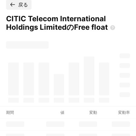
戻る
CITIC Telecom International
Holdings LimitedのFree
float
期間
値
変動
変動率