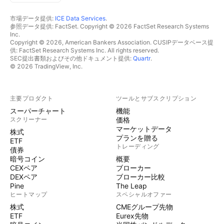
市場データ提供:
ICE Data Services
.
参照データ提供: FactSet. Copyright © 2026 FactSet Research Systems
Inc.
Copyright © 2026, American Bankers Association. CUSIPデータベース提
供: FactSet Research Systems Inc. All rights reserved.
SEC提出書類およびその他ドキュメント提供:
Quartr
.
© 2026 TradingView, Inc.
主要プロダクト
ツールとサブスクリプション
スーパーチャート
機能
スクリーナー
価格
マーケットデータ
株式
プランを贈る
ETF
トレーディング
債券
暗号コイン
概要
CEXペア
ブローカー
DEXペア
ブローカー比較
Pine
The Leap
ヒートマップ
スペシャルオファー
株式
CMEグループ先物
ETF
Eurex先物