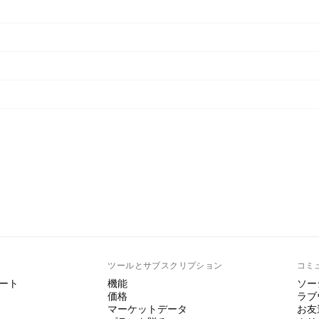
ト
ツールとサブスクリプション
コミ
ート
機能
ソー
価格
ラブ
マーケットデータ
お友