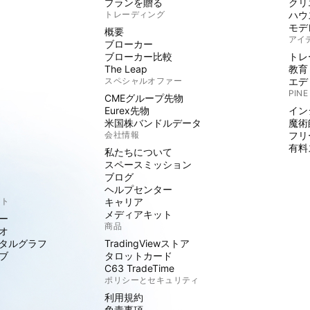
プランを贈る
クリ
トレーディング
ハウ
モデ
概要
アイ
ブローカー
ブローカー比較
トレ
The Leap
教育
スペシャルオファー
エデ
PINE
CMEグループ先物
Eurex先物
イン
米国株バンドルデータ
魔術
会社情報
フリ
有料
私たちについて
スペースミッション
ブログ
ヘルプセンター
クト
キャリア
メディアキット
ー
商品
オ
タルグラフ
TradingViewストア
ブ
タロットカード
C63 TradeTime
ポリシーとセキュリティ
利用規約
免責事項