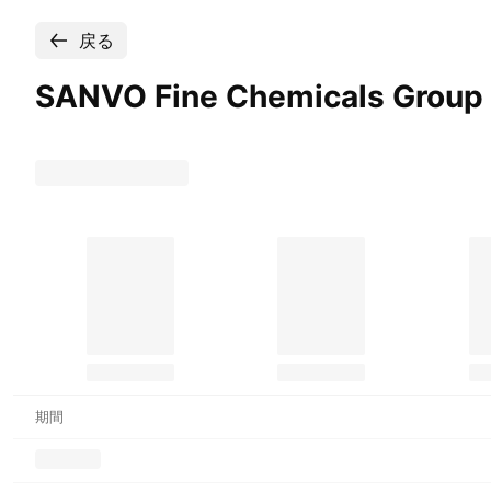
戻る
SANVO Fine Chemicals Grou
期間