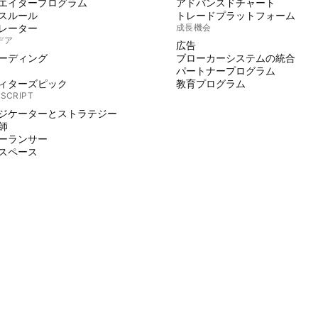
エイタープログラム
アドバンスドチャート
スルール
トレードプラットフォーム
レーター
成長機会
デア
広告
ーディング
ブローカーシステムの統合
パートナープログラム
ィターズピック
教育プログラム
 SCRIPT
ジケーターとストラテジー
師
ーランサー
スペース