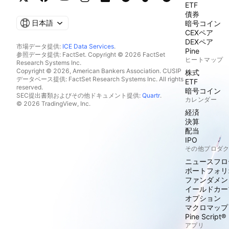
ETF
債券
日本語
暗号コイン
CEXペア
DEXペア
市場データ提供:
ICE Data Services
.
Pine
参照データ提供: FactSet. Copyright © 2026 FactSet
ヒートマップ
Research Systems Inc.
Copyright © 2026, American Bankers Association. CUSIP
株式
データベース提供: FactSet Research Systems Inc. All rights
ETF
reserved.
暗号コイン
SEC提出書類およびその他ドキュメント提供:
Quartr
.
カレンダー
© 2026 TradingView, Inc.
経済
決算
配当
IPO
その他プロダ
ニュースフロ
ポートフォリ
ファンダメン
イールドカー
オプション
マクロマップ
Pine Script®
アプリ