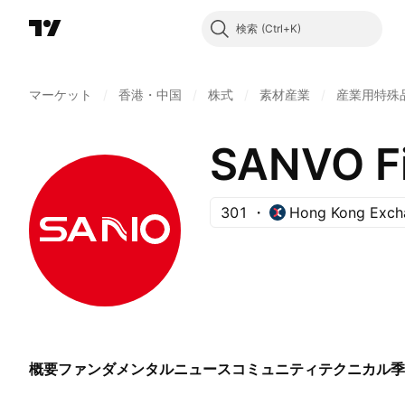
検索
マーケット
/
香港・中国
/
株式
/
素材産業
/
産業用特殊
SANVO Fi
301
Hong Kong Exch
概要
ファンダメンタル
ニュース
コミュニティ
テクニカル
季