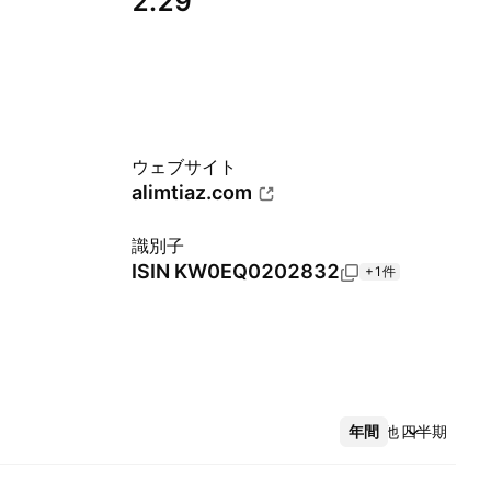
2.29
ウェブサイト
alimtiaz.com
識別子
ISIN
KW0EQ0202832
+1件
年間
その他
四半期