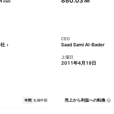
‬
‪880.03 M‬
KWD
CEO
会社
Saad Sami Al-Bader
上場日
2011年4月19日
売上から利益への転換
年間
その他
四半期