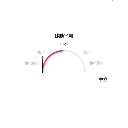
移動平均
中立
売り
買い
強い売り
強い買い
中立