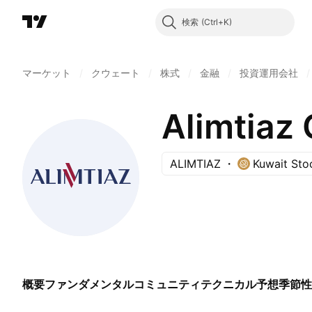
検索
マーケット
/
クウェート
/
株式
/
金融
/
投資運用会社
/
Alimtiaz
ALIMTIAZ
Kuwait Sto
概要
ファンダメンタル
コミュニティ
テクニカル
予想
季節性