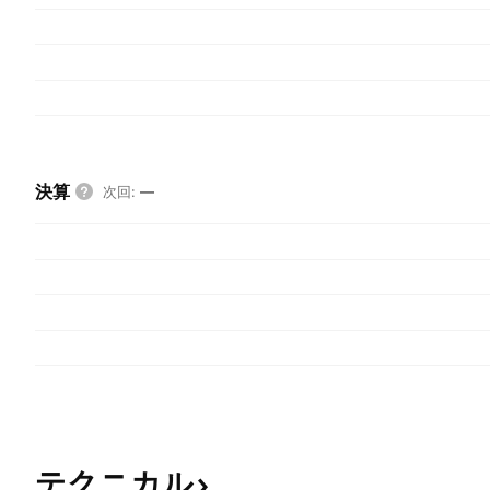
決算
次回
:
—
テクニカル