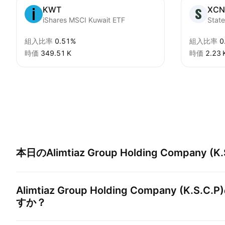
KWT
XCN
iShares MSCI Kuwait ETF
組入比率
0.51%
組入比率
0
時価
‪349.51 K‬
時価
‪2.23 K
本日の
Alimtiaz Group Holding Company (K.
Alimtiaz Group Holding Company (K.S.C.P)
すか？