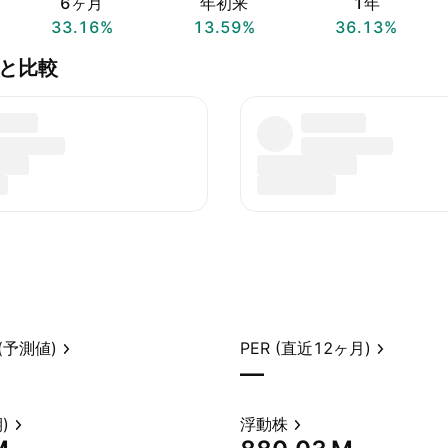
6ヶ月
年初来
1年
33.16%
13.59%
36.13%
.P)と比較
(予測値)
PER (直近12ヶ月)
—
)
浮動株