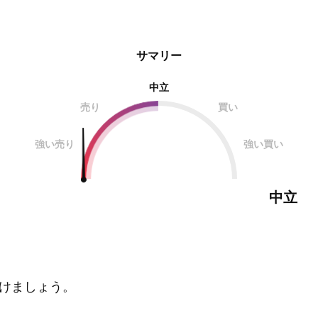
サマリー
中立
売り
買い
強い売り
強い買い
中立
けましょう。