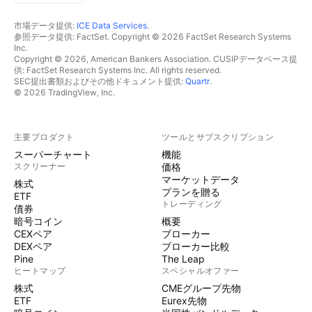
市場データ提供:
ICE Data Services
.
参照データ提供: FactSet. Copyright © 2026 FactSet Research Systems
Inc.
Copyright © 2026, American Bankers Association. CUSIPデータベース提
供: FactSet Research Systems Inc. All rights reserved.
SEC提出書類およびその他ドキュメント提供:
Quartr
.
© 2026 TradingView, Inc.
主要プロダクト
ツールとサブスクリプション
スーパーチャート
機能
スクリーナー
価格
マーケットデータ
株式
プランを贈る
ETF
トレーディング
債券
暗号コイン
概要
CEXペア
ブローカー
DEXペア
ブローカー比較
Pine
The Leap
ヒートマップ
スペシャルオファー
株式
CMEグループ先物
ETF
Eurex先物