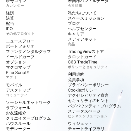
暗号コイン
米国株バンドルデータ
カレンダー
会社情報
経済
私たちについて
決算
スペースミッション
配当
ブログ
IPO
ヘルプセンター
その他プロダクト
キャリア
メディアキット
ニュースフロー
商品
ポートフォリオ
ファンダメンタルグラフ
TradingViewストア
イールドカーブ
タロットカード
オプション
C63 TradeTime
マクロマップ
ポリシーとセキュリティ
Pine Script®
利用規約
アプリ
免責事項
モバイル
プライバシーポリシー
デスクトップ
Cookieポリシー
コミュニティ
アクセシビリティ宣言
セキュリティのヒント
ソーシャルネットワーク
バグバウンティ・プログラム
ラブウォール
ステータスページ
お友達紹介
ビジネスソリューション
クリエイタープログラム
ハウスルール
ウィジェット
モデレーター
チャートライブラリ