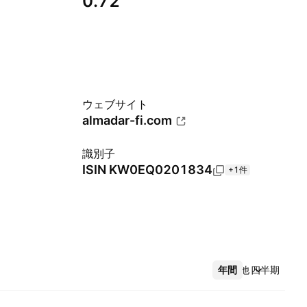
0.72
ウェブサイト
almadar-fi.com
識別子
ISIN
KW0EQ0201834
+1件
年間
その他
四半期