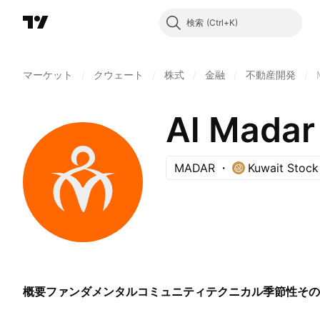
検索
マーケット
/
クウェート
/
株式
/
金融
/
不動産開発
/
Al Madar
MADAR
Kuwait Stoc
概要
ファンダメンタル
コミュニティ
テクニカル
季節性
その