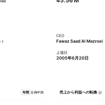
‪45.56 M‬
KWD
CEO
発
Fawaz Saad Al Mazroei
上場日
2005年6月20日
売上から利益への転換
年間
その他
四半期