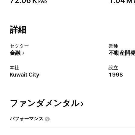
‪72.06 K‬
‪1.04 M‬
KWD
詳細
セクター
業種
金融
不動産開
本社
設立
Kuwait City
1998
ファンダメンタル
パフォーマンス