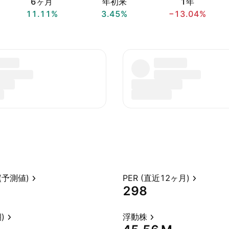
6ヶ月
年初来
1年
11.11%
3.45%
−13.04%
(予測値)
PER (直近12ヶ月)
298
)
浮動株