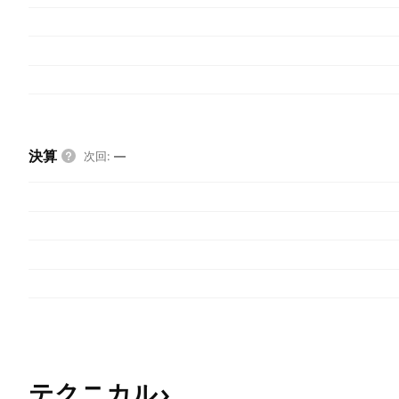
決算
次回
:
—
テクニカル