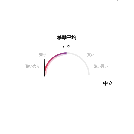
移動平均
中立
売り
買い
強い売り
強い買い
中立