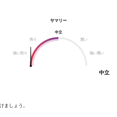
サマリー
中立
売り
買い
強い売り
強い買い
中立
けましょう。