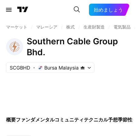
始めましょう
マーケット
/
マレーシア
/
株式
/
生産財製造
/
電気製品
/
Southern Cable Group
Bhd.
SCGBHD
Bursa Malaysia
概要
ファンダメンタル
コミュニティ
テクニカル
予想
季節性