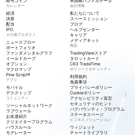
暗号コイン
米国株バンドルデータ
カレンダー
会社情報
経済
私たちについて
決算
スペースミッション
配当
ブログ
IPO
ヘルプセンター
その他プロダクト
キャリア
メディアキット
ニュースフロー
商品
ポートフォリオ
ファンダメンタルグラフ
TradingViewストア
イールドカーブ
タロットカード
オプション
C63 TradeTime
マクロマップ
ポリシーとセキュリティ
Pine Script®
利用規約
アプリ
免責事項
モバイル
プライバシーポリシー
デスクトップ
Cookieポリシー
コミュニティ
アクセシビリティ宣言
セキュリティのヒント
ソーシャルネットワーク
バグバウンティ・プログラム
ラブウォール
ステータスページ
お友達紹介
ビジネスソリューション
クリエイタープログラム
ハウスルール
ウィジェット
モデレーター
チャートライブラリ