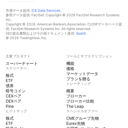
市場データ提供:
ICE Data Services
.
参照データ提供: FactSet. Copyright © 2026 FactSet Research Systems
Inc.
Copyright © 2026, American Bankers Association. CUSIPデータベース提
供: FactSet Research Systems Inc. All rights reserved.
SEC提出書類およびその他ドキュメント提供:
Quartr
.
© 2026 TradingView, Inc.
主要プロダクト
ツールとサブスクリプション
スーパーチャート
機能
スクリーナー
価格
マーケットデータ
株式
プランを贈る
ETF
トレーディング
債券
暗号コイン
概要
CEXペア
ブローカー
DEXペア
ブローカー比較
Pine
The Leap
ヒートマップ
スペシャルオファー
株式
CMEグループ先物
ETF
Eurex先物