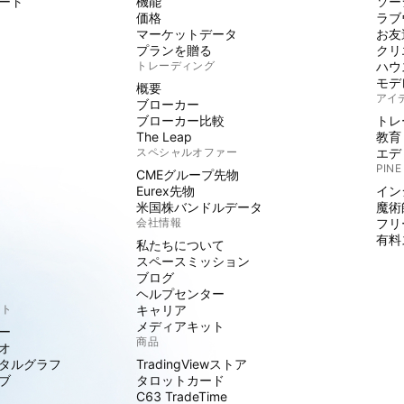
ート
機能
ソー
価格
ラブ
マーケットデータ
お友
プランを贈る
クリ
トレーディング
ハウ
モデ
概要
アイ
ブローカー
ブローカー比較
トレ
The Leap
教育
スペシャルオファー
エデ
PINE
CMEグループ先物
Eurex先物
イン
米国株バンドルデータ
魔術
会社情報
フリ
有料
私たちについて
スペースミッション
ブログ
ヘルプセンター
クト
キャリア
メディアキット
ー
商品
オ
タルグラフ
TradingViewストア
ブ
タロットカード
C63 TradeTime