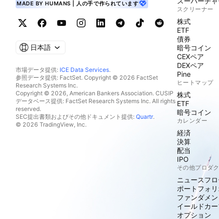
スーパーチャ
MADE BY HUMANS | 人の手で作られています
スクリーナー
株式
ETF
債券
日本語
暗号コイン
CEXペア
DEXペア
市場データ提供:
ICE Data Services
.
Pine
参照データ提供: FactSet. Copyright © 2026 FactSet
ヒートマップ
Research Systems Inc.
Copyright © 2026, American Bankers Association. CUSIP
株式
データベース提供: FactSet Research Systems Inc. All rights
ETF
reserved.
暗号コイン
SEC提出書類およびその他ドキュメント提供:
Quartr
.
カレンダー
© 2026 TradingView, Inc.
経済
決算
配当
IPO
その他プロダ
ニュースフロ
ポートフォリ
ファンダメン
イールドカー
オプション