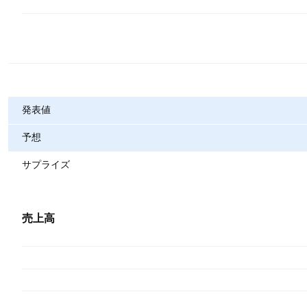
指標
発表値
予想
サプライズ
売上高