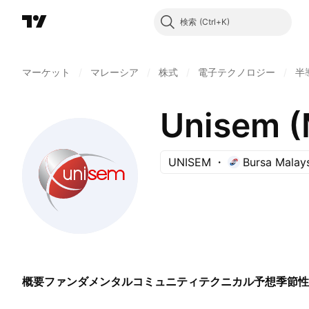
検索
マーケット
/
マレーシア
/
株式
/
電子テクノロジー
/
半
Unisem (
UNISEM
Bursa Malay
概要
ファンダメンタル
コミュニティ
テクニカル
予想
季節性