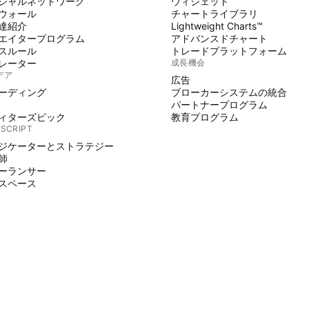
シャルネットワーク
ウィジェット
ウォール
チャートライブラリ
達紹介
Lightweight Charts™
エイタープログラム
アドバンスドチャート
スルール
トレードプラットフォーム
レーター
成長機会
デア
広告
ーディング
ブローカーシステムの統合
パートナープログラム
ィターズピック
教育プログラム
 SCRIPT
ジケーターとストラテジー
師
ーランサー
スペース