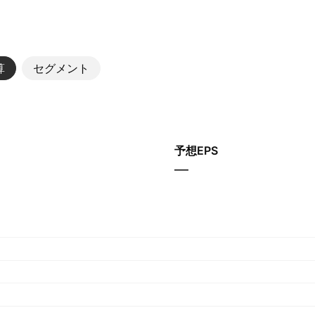
算
セグメント
予想EPS
—