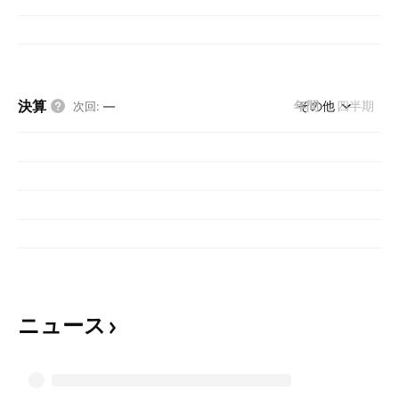
決算
年間
その他
四半期
次回
:
—
ニュース