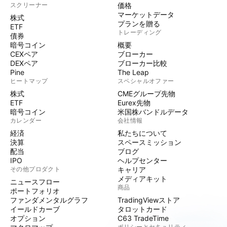
スクリーナー
価格
マーケットデータ
株式
プランを贈る
ETF
トレーディング
債券
暗号コイン
概要
CEXペア
ブローカー
DEXペア
ブローカー比較
Pine
The Leap
ヒートマップ
スペシャルオファー
株式
CMEグループ先物
ETF
Eurex先物
暗号コイン
米国株バンドルデータ
カレンダー
会社情報
経済
私たちについて
決算
スペースミッション
配当
ブログ
IPO
ヘルプセンター
その他プロダクト
キャリア
メディアキット
ニュースフロー
商品
ポートフォリオ
ファンダメンタルグラフ
TradingViewストア
イールドカーブ
タロットカード
オプション
C63 TradeTime
ポリシーとセキュリティ