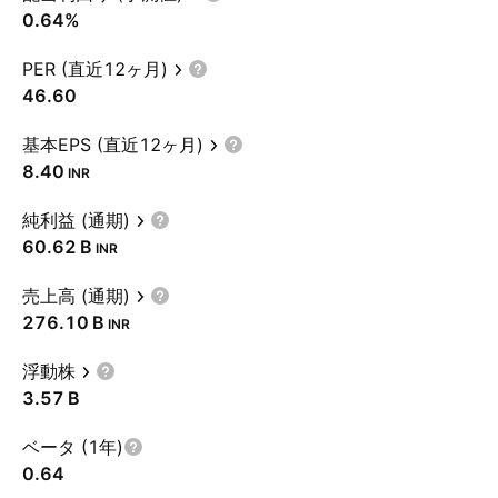
0.64%
PER (直近12ヶ月)
46.60
基本EPS (直近12ヶ月)
8.40
INR
純利益 (通期)
‪60.62 B‬
INR
売上高 (通期)
‪276.10 B‬
INR
浮動株
‪3.57 B‬
ベータ (1年)
0.64