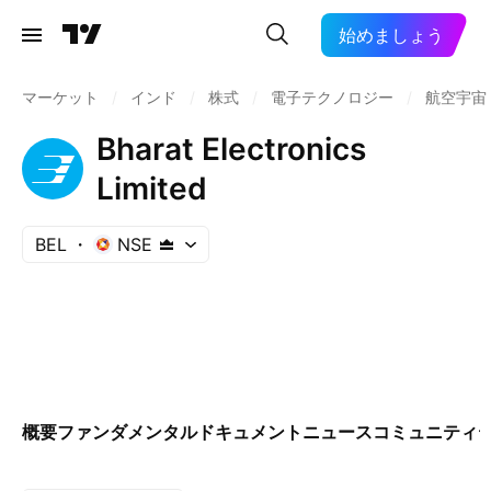
始めましょう
マーケット
/
インド
/
株式
/
電子テクノロジー
/
航空宇宙
Bharat Electronics
Limited
BEL
NSE
概要
ファンダメンタル
ドキュメント
ニュース
コミュニティ