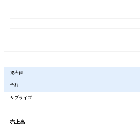
指標
発表値
予想
サプライズ
売上高