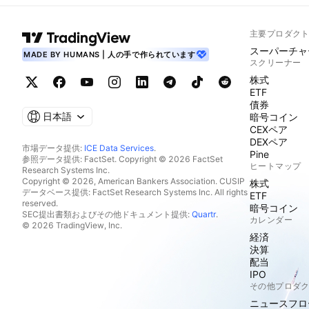
主要プロダク
スーパーチャ
MADE BY HUMANS | 人の手で作られています
スクリーナー
株式
ETF
債券
日本語
暗号コイン
CEXペア
DEXペア
市場データ提供:
ICE Data Services
.
Pine
参照データ提供: FactSet. Copyright © 2026 FactSet
ヒートマップ
Research Systems Inc.
Copyright © 2026, American Bankers Association. CUSIP
株式
データベース提供: FactSet Research Systems Inc. All rights
ETF
reserved.
暗号コイン
SEC提出書類およびその他ドキュメント提供:
Quartr
.
カレンダー
© 2026 TradingView, Inc.
経済
決算
配当
IPO
その他プロダ
ニュースフロ