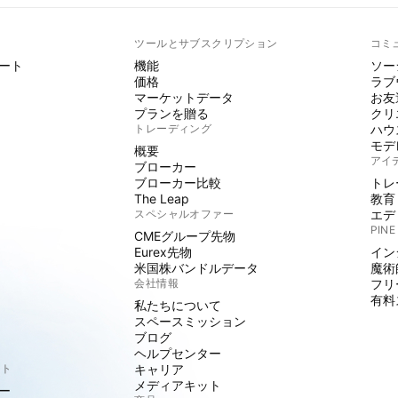
ト
ツールとサブスクリプション
コミ
ート
機能
ソー
価格
ラブ
マーケットデータ
お友
プランを贈る
クリ
トレーディング
ハウ
モデ
概要
アイ
ブローカー
ブローカー比較
トレ
The Leap
教育
スペシャルオファー
エデ
PINE
CMEグループ先物
Eurex先物
イン
米国株バンドルデータ
魔術
会社情報
フリ
有料
私たちについて
スペースミッション
ブログ
ヘルプセンター
クト
キャリア
メディアキット
ー