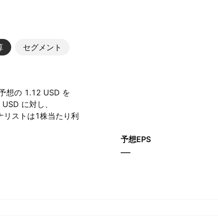
算
セグメント
の 1.12 USD を
 USD に対し、‪
、アナリストは1株当たり利
います。
予想EPS
—