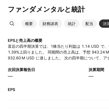
ファンダメンタルと統計
概要
財務諸表
統計
配当
決
その他
EPSと売上高の概要
直近の四半期決算では、1株当たり利益は 1.14 USD で、予想
1.39%上回りました。 同期間の売上高は、予想 ‪943.24 M‬
932.60 M‬ USD に達しました。 次の四半期について
益が 1.08 USD、売上高が ‪965.84 M‬ USD と予想して
次回決算報告日
決算期間
—
—
EPS