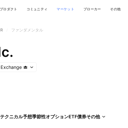
プロダクト
コミュニティ
マーケット
ブローカー
その他
NR
/
ファンダメンタル
lc.
 Exchange
テクニカル
予想
季節性
オプション
ETF
債券
その他