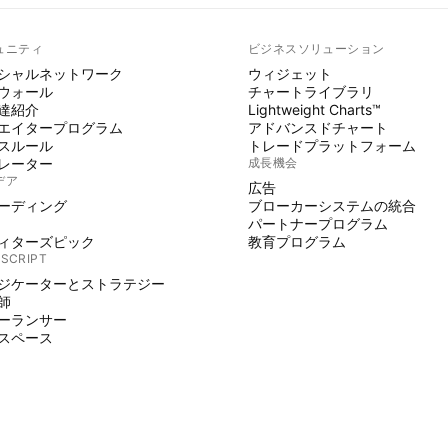
ュニティ
ビジネスソリューション
シャルネットワーク
ウィジェット
ウォール
チャートライブラリ
達紹介
Lightweight Charts™
エイタープログラム
アドバンスドチャート
スルール
トレードプラットフォーム
レーター
成長機会
デア
広告
ーディング
ブローカーシステムの統合
パートナープログラム
ィターズピック
教育プログラム
 SCRIPT
ジケーターとストラテジー
師
ーランサー
スペース