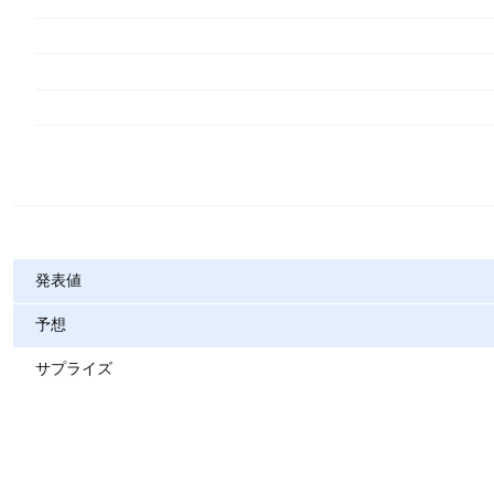
指標
発表値
予想
サプライズ