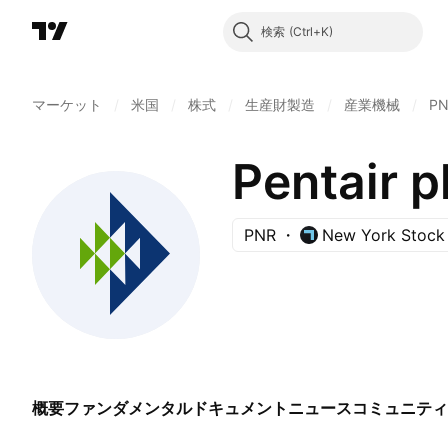
検索
マーケット
/
米国
/
株式
/
生産財製造
/
産業機械
/
P
Pentair p
PNR
New York Stock
概要
ファンダメンタル
ドキュメント
ニュース
コミュニティ