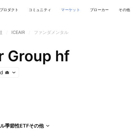
プロダクト
コミュニティ
マーケット
ブローカー
その他
社
/
ICEAIR
/
ファンダメンタル
r Group hf
nd
ル
季節性
ETF
その他