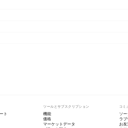
ト
ツールとサブスクリプション
コミ
ート
機能
ソー
価格
ラブ
マーケットデータ
お友