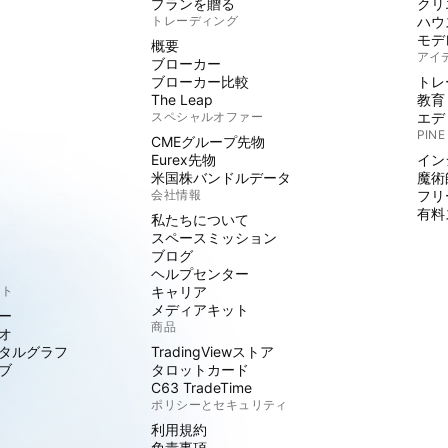
プランを贈る
クリ
トレーディング
ハウ
モデ
概要
アイ
ブローカー
ブローカー比較
トレ
The Leap
教育
スペシャルオファー
エデ
PINE
CMEグループ先物
Eurex先物
イン
米国株バンドルデータ
魔術
会社情報
フリ
有料
私たちについて
スペースミッション
ブログ
ヘルプセンター
クト
キャリア
メディアキット
ー
商品
オ
タルグラフ
TradingViewストア
ブ
タロットカード
C63 TradeTime
ポリシーとセキュリティ
利用規約
免責事項