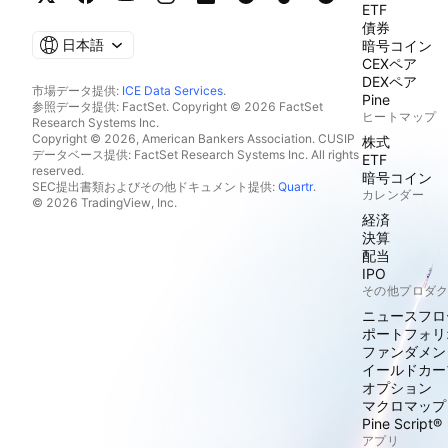
ETF
債券
日本語
暗号コイン
CEXペア
DEXペア
市場データ提供:
ICE Data Services
.
Pine
参照データ提供: FactSet. Copyright © 2026 FactSet
ヒートマップ
Research Systems Inc.
Copyright © 2026, American Bankers Association. CUSIP
株式
データベース提供: FactSet Research Systems Inc. All rights
ETF
reserved.
暗号コイン
SEC提出書類およびその他ドキュメント提供:
Quartr
.
カレンダー
© 2026 TradingView, Inc.
経済
決算
配当
IPO
その他プロダ
ニュースフロ
ポートフォリ
ファンダメン
イールドカー
オプション
マクロマップ
Pine Script®
アプリ