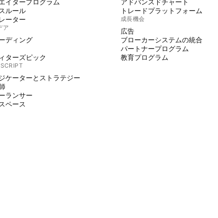
エイタープログラム
アドバンスドチャート
スルール
トレードプラットフォーム
レーター
成長機会
デア
広告
ーディング
ブローカーシステムの統合
パートナープログラム
ィターズピック
教育プログラム
 SCRIPT
ジケーターとストラテジー
師
ーランサー
スペース