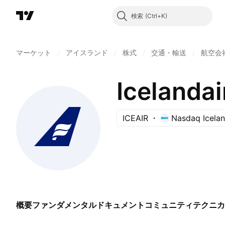
検索
マーケット
/
アイスランド
/
株式
/
交通・輸送
/
航空会
Icelandai
ICEAIR
Nasdaq Icela
概要
ファンダメンタル
ドキュメント
コミュニティ
テクニカ